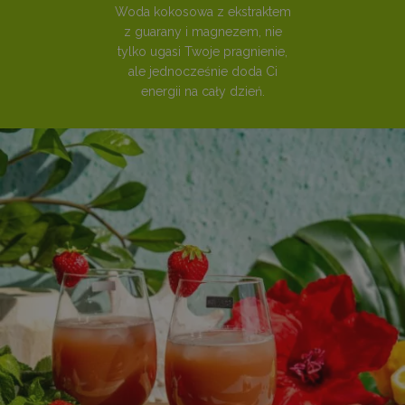
Woda kokosowa z ekstraktem
z guarany i magnezem, nie
tylko ugasi Twoje pragnienie,
ale jednocześnie doda Ci
energii na cały dzień.