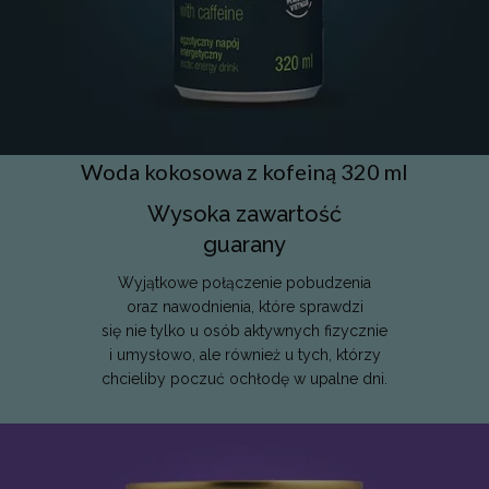
internetowej.
PROVIDER /
OKRES
NAZWA
O
DOMENA
PRZECHOWYWANIA
_tt_enable_cookie
.decare.pl
1 rok
Te
je
z
pr
u
Woda kokosowa z kofeiną 320 ml
do
ko
pl
Wysoka zawartość
na
in
guarany
_dc_gtm_UA-
.decare.pl
60 sekund
Te
10621805-1
je
Wyjątkowe połączenie pobudzenia
wi
oraz nawodnienia, które sprawdzi
u
M
się nie tylko u osób aktywnych fizycznie
t
i umysłowo, ale również u tych, którzy
d
in
chcieliby poczuć ochłodę w upalne dni.
i 
st
gd
Google Privacy Policy
u
go
śc
p