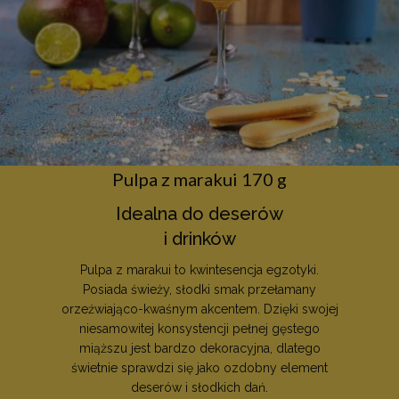
.decare.pl
wizyty,
odróżni
użytko
od sesji
Zazwycz
zawiera
szczegół
jak źró
dane z 
i zacho
shop_per_row
perchs.dk
użytkow
decare.pl
aby po
śledzeni
analizie
Pulpa z marakui 170 g
skutecz
kampan
market
Idealna do deserów
sbjs_udata
.decare.pl
Sesja
Ten pli
i drinków
jest uż
IDE
1 rok
Google LLC
przech
.doubleclick.net
Pulpa z marakui to kwintesencja egzotyki.
specyfi
danych
Posiada świeży, słodki smak przełamany
użytkow
orzeźwiająco-kwaśnym akcentem. Dzięki swojej
aby po
monitor
niesamowitej konsystencji pełnej gęstego
analizie
skutecz
miąższu jest bardzo dekoracyjna, dlatego
kampan
świetnie sprawdzi się jako ozdobny element
reklamo
optymal
deserów i słodkich dań.
doświa