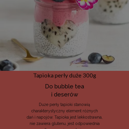
sbjs_first_add
.decare.pl
Sesja
Ten pli
jest uż
przech
szczegó
dotyczą
pierwsz
użytko
stronie
interne
tym zna
czasu, 
odniesie
źródła 
celu oc
skutecz
kampan
market
Tapioka perły duże 300g
i źródeł
interne
Do bubble tea
_ttp
.decare.pl
1 rok
Ten pli
jest uż
i deserów
śledzen
interakc
użytkow
Duże perły tapioki stanowią
zachow
stronie
charakterystyczny element różnych
interne
dań i napojów. Tapioka jest lekkostrawna,
wydajno
witryny 
nie zawiera glutenu, jest odpowiednia
wykorzy