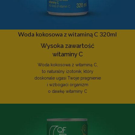
Woda kokosowa z witaminą C 320ml
Wysoka zawartość
witaminy C
Woda kokosowa z witaminą C,
to naturalny izotonik, który
doskonale ugasi Twoje pragnienie
i wzbogaci organizm
o dawkę witaminy C