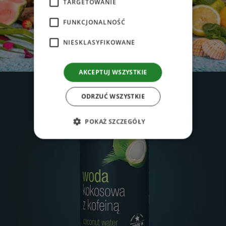
TARGETOWANIE
FUNKCJONALNOŚĆ
NIESKLASYFIKOWANE
AKCEPTUJ WSZYSTKIE
ODRZUĆ WSZYSTKIE
POKAŻ SZCZEGÓŁY
Niezbędne
Wydajność
Targetowanie
Funkcjonalność
Niesklasyfikowane
Niezbędne pliki cookie umożliwiają korzystanie
z podstawowych funkcji strony internetowej,
takich jak logowanie użytkownika i zarządzanie
kontem. Bez niezbędnych plików cookie nie
można prawidłowo korzystać ze strony