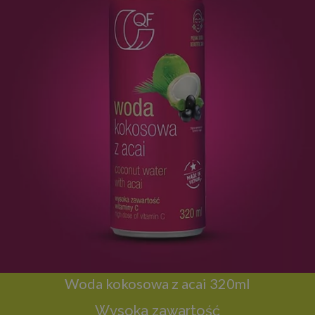
Woda kokosowa z acai 320ml
Wysoka zawartość