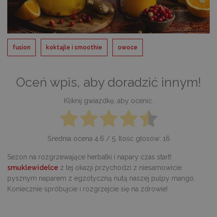
fusion
koktajle i smoothie
owoce
Oceń wpis, aby doradzić innym!
Kliknij gwiazdkę, aby ocenić.
Średnia ocena
4.6
/ 5. Ilość głosów:
16
Sezon na rozgrzewające herbatki i napary czas start!
smuklewidelce
z tej okazji przychodzi z niesamowicie
pysznym naparem z egzotyczną nutą naszej pulpy mango.
Koniecznie spróbujcie i rozgrzejcie się na zdrowie!