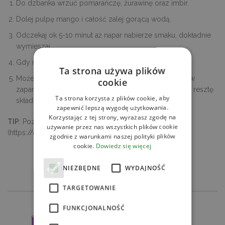
Do dzbanka wrzuć pomarańczę, żurawinę oraz imbir.
Dolej pulpę mango i całość zalej gorącą wodą.
Odczekaj ok 5-10 minut aż napar nabierze smaku, dokładnie
wymieszaj.
Gdy nieco ostygnie dodaj miodu.
Ta strona używa plików
Możesz go wykonać także w formie herbaty – najpierw
cookie
zaparz herbatę z imbirem ok 3 minut, następnie dodaj resztę
Ta strona korzysta z plików cookie, aby
składników.
zapewnić lepszą wygodę użytkowania.
Korzystając z tej strony, wyrażasz zgodę na
TIP
: Pozostałą pulpę wykorzystaj do innego przepisu
używanie przez nas wszystkich plików cookie
(https://decare.pl/przepisy/pulpa-mango/)
zgodnie z warunkami naszej polityki plików
cookie.
Dowiedz się więcej
SPRAWDŹ
NIEZBĘDNE
WYDAJNOŚĆ
POWIĄZANE PRODUKTY
TARGETOWANIE
FUNKCJONALNOŚĆ