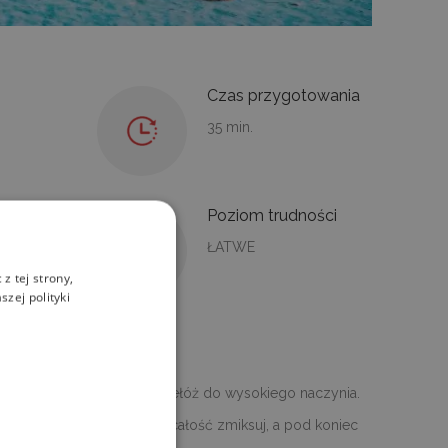
Czas przygotowania
35 min.
ści
Poziom trudności
ŁATWE
z tej strony,
zej polityki
NIA
i, usuń z niego pestki i przełóż do wysokiego naczynia.
tę, cukier, sok z cytryny i całość zmiksuj, a pod koniec