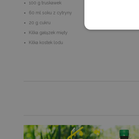
100 g truskawek
60 ml soku z cytryny
20 g cukru
Kilka gałązek mięty
Ni
Kilka kostek lodu
Niezbędne pliki cookie umoż
kontem. Bez niezbędnych pl
P
NAZWA
D
_tt_enable_cookie
.d
_dc_gtm_UA-
.d
10621805-1
CookieScriptConsent
Co
de
Google Priv