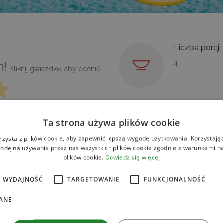
Liczba porcji
m!
4
Kliknij gwiazdkę, aby ocenić.
Poziom ostro
osów:
2
Ta strona używa plików cookie
ŁAGODNE
ki, cytrynę, miętę i wodę
rzysta z plików cookie, aby zapewnić lepszą wygodę użytkowania. Korzystając 
ę, idealną na letnie dni.
odę na używanie przez nas wszystkich plików cookie zgodnie z warunkami nas
plików cookie.
Dowiedz się więcej
SPOSÓB PRZYGOTOWA
WYDAJNOŚĆ
TARGETOWANIE
FUNKCJONALNOŚĆ
Arbuza pokrój na małe kawałk
ANE
Następnie dodaj truskawki, mię
dodaj wodę kokosową.