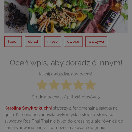
fusion
obiad
mięso
owoce
warzywa
Oceń wpis, aby doradzić innym!
Kliknij gwiazdkę, aby ocenić.
Średnia ocena
5
/ 5. Ilość głosów:
3
Karolina Smyk w kuchni
stworzyła fenomenalną sałatkę na
grilla. Karolina postanowiła wykorzystać słodko-słony sos
śliwkowy Ros Thai Thai nie tylko do dressingu, ale również do
zamarynowania mięsa. To może smakować obłędnie.