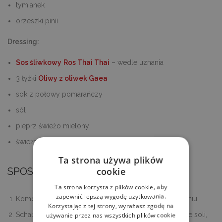
tymianek
orzeszki pinii
Dressing:
Sos śliwkowy
Ros Thai Thai
– wedle uznania
3 łyżki
Oliwy z oliwek Gaea
sok z połowy pomarańczy
sól
pieprz świeżo mielony
świeża mięta
Ta strona używa plików
cookie
SPOSÓB PRZYGOTOWANIA
Ta strona korzysta z plików cookie, aby
zapewnić lepszą wygodę użytkowania.
Komosę ryżową ugotuj według instrukcji na opakowaniu.
Korzystając z tej strony, wyrażasz zgodę na
Schab zamarynuj w oliwie, sosie śliwkowym, odrobinie soli,
używanie przez nas wszystkich plików cookie