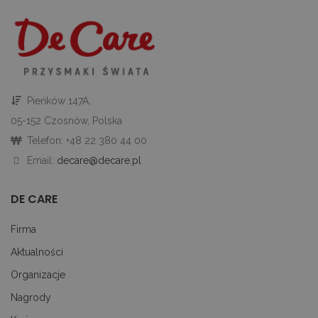
to
ab
co
Sc
dz
p
googtrans
decare.pl
1 miesiąc
Te
je
p
Pieńków 147A,
pr
j
05-152 Czosnów, Polska
uż
do
Telefon: +48 22 380 44 00
tr
p
Email:
decare@decare.pl
ję
uż
za
DE CARE
le
do
uż
Firma
Aktualności
Organizacje
PROVIDER
OKRES
NAZWA
/
PROVIDER /
OPIS
Nagrody
NAZWA
PRZECHOWYWANIA
DOMENA
DOMENA
PRZ
PROVIDER
OKRES