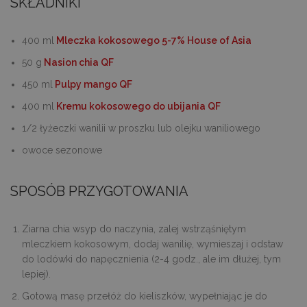
SKŁADNIKI
400 ml
Mleczka kokosowego 5-7% House of Asia
50 g
Nasion chia QF
450 ml
Pulpy mango QF
400 ml
Kremu kokosowego do ubijania QF
1/2 łyżeczki wanilii w proszku lub olejku waniliowego
owoce sezonowe
SPOSÓB PRZYGOTOWANIA
Ziarna chia wsyp do naczynia, zalej wstrząśniętym
mleczkiem kokosowym, dodaj wanilię, wymieszaj i odstaw
do lodówki do napęcznienia (2-4 godz., ale im dłużej, tym
lepiej).
Gotową masę przełóż do kieliszków, wypełniając je do