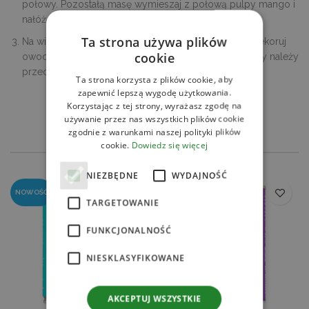
połowy. Pozostałą masę wymieszaj z połową pulpy mango i
nałóż kolejną warstwę deseru.
Ta strona używa plików
Na wierzch wyłóż samą pulpę mango, wyrównaj i udekoruj
cookie
owocami, a także ubitym kremem kokosowym. Desery należy
przechowywać w lodówce.
Ta strona korzysta z plików cookie, aby
zapewnić lepszą wygodę użytkowania.
Korzystając z tej strony, wyrażasz zgodę na
SPRAWDŹ
używanie przez nas wszystkich plików cookie
zgodnie z warunkami naszej polityki plików
POWIĄZANE PRODUKTY
cookie.
Dowiedz się więcej
NIEZBĘDNE
WYDAJNOŚĆ
NOWOŚĆ
TARGETOWANIE
FUNKCJONALNOŚĆ
NIESKLASYFIKOWANE
AKCEPTUJ WSZYSTKIE