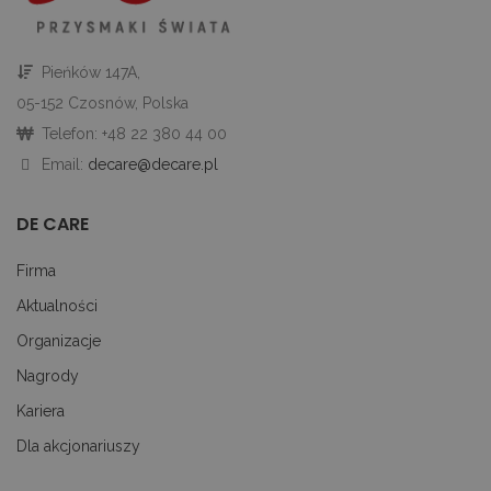
ko
An
CookieScriptConsent
1 miesiąc
Te
CookieScript
je
decare.pl
Pieńków 147A,
pr
Co
05-152 Czosnów, Polska
Sc
z
Telefon: +48 22 380 44 00
pr
do
Email:
decare@decare.pl
z
uż
pl
to
DE CARE
ab
co
Sc
Firma
dz
p
Aktualności
googtrans
decare.pl
1 miesiąc
Te
Organizacje
je
p
pr
Nagrody
j
uż
Kariera
do
tr
Dla akcjonariuszy
p
ję
uż