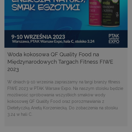
ni
sk
ni
p
Ko
ni
nu
je
je
id
p
ko
An
Woda kokosowa QF Quality Food na
CookieScriptConsent
1 miesiąc
Te
CookieScript
Międzynarodowych Targach Fitness FIWE
je
decare.pl
pr
2023
Co
Sc
z
W dniach 9-10 września zapraszamy na targi branży fitness
pr
FIWE 2023 w PTAK Warsaw Expo. Na naszym stoisku będzie
do
z
możliwość spróbowania wszystkich smaków wody
uż
pl
kokosowej QF Quality Food oraz porozmawiania z
to
Dietetyczką Anetą Korzeniecką. Do zobaczenia na stoisku
ab
co
3.24 w hali C.
Sc
dz
p