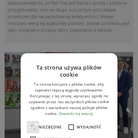
zadecydowało to, że Pad Thai jest bardzo prosty i szybki w
przygotowaniu, syci na długo, a poza tym pozostawia
przestrzeń dla naszej kulinarnej kreatywności. Istnieje
mnóstwo wersji tej azjatyckiej potrawy. Jednak podstawą jest
stary oryginalny przepis, który znajdziecie w tekście.
Ta strona używa plików
cookie
Ta strona korzysta z plików cookie, aby
zapewnić lepszą wygodę użytkowania.
Korzystając z tej strony, wyrażasz zgodę na
używanie przez nas wszystkich plików cookie
zgodnie z warunkami naszej polityki plików
cookie.
Dowiedz się więcej
NIEZBĘDNE
WYDAJNOŚĆ