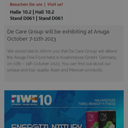
internetowej.
PROVIDER /
OKRES
NAZWA
O
DOMENA
PRZECHOWYWANIA
_tt_enable_cookie
.decare.pl
1 rok
Te
je
De Care Group will be exhibiting at Anuga
z
pr
October 7-11th 2023
u
do
ko
We would like to inform you that De Care Group will attend
pl
na
the Anuga Fine Food held in Koelnmesse GmbH, Germany,
in
on 07th – 11th October 2023. You can find out about our
_dc_gtm_UA-
.decare.pl
60 sekund
Te
unique and top-quality Asian and Mexican products.
10621805-1
je
wi
u
M
t
d
in
i 
st
gd
Google Privacy Policy
u
go
śc
p