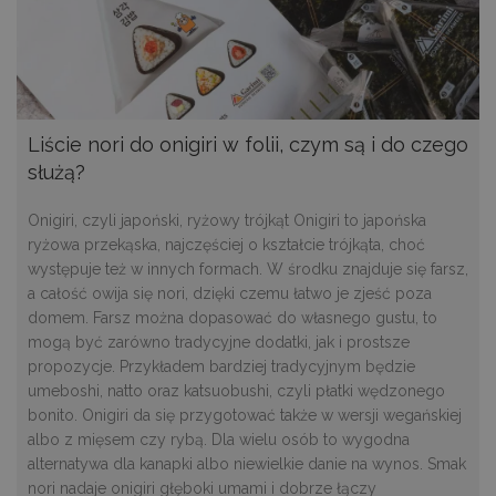
Liście nori do onigiri w folii, czym są i do czego
służą?
Onigiri, czyli japoński, ryżowy trójkąt Onigiri to japońska
ryżowa przekąska, najczęściej o kształcie trójkąta, choć
występuje też w innych formach. W środku znajduje się farsz,
a całość owija się nori, dzięki czemu łatwo je zjeść poza
domem. Farsz można dopasować do własnego gustu, to
mogą być zarówno tradycyjne dodatki, jak i prostsze
propozycje. Przykładem bardziej tradycyjnym będzie
umeboshi, natto oraz katsuobushi, czyli płatki wędzonego
bonito. Onigiri da się przygotować także w wersji wegańskiej
albo z mięsem czy rybą. Dla wielu osób to wygodna
alternatywa dla kanapki albo niewielkie danie na wynos. Smak
nori nadaje onigiri głęboki umami i dobrze łączy