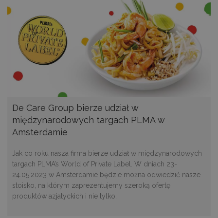
sbjs_first_add
.decare.pl
Sesja
Ten pli
jest uż
przech
szczegó
dotyczą
pierwsz
użytko
stronie
interne
tym zna
czasu, 
odniesie
źródła 
celu oc
skutecz
De Care Group bierze udział w
kampan
market
międzynarodowych targach PLMA w
i źródeł
Amsterdamie
interne
_ttp
.decare.pl
1 rok
Ten pli
jest uż
Jak co roku nasza firma bierze udział w międzynarodowych
śledzen
targach PLMA’s World of Private Label. W dniach 23-
interakc
użytkow
24.05.2023 w Amsterdamie będzie można odwiedzić nasze
zachow
stoisko, na którym zaprezentujemy szeroką ofertę
stronie
interne
produktów azjatyckich i nie tylko.
wydajno
witryny 
wykorzy