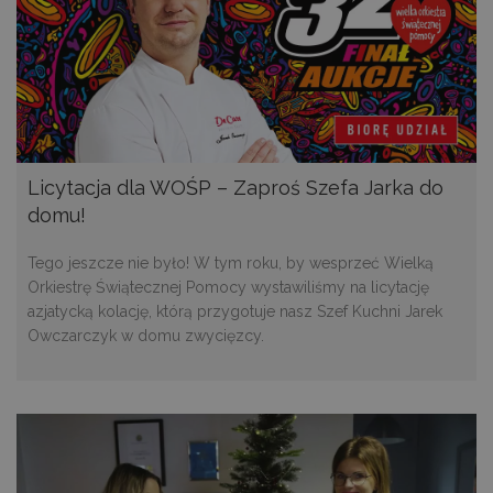
Licytacja dla WOŚP – Zaproś Szefa Jarka do
domu!
Tego jeszcze nie było! W tym roku, by wesprzeć Wielką
Orkiestrę Świątecznej Pomocy wystawiliśmy na licytację
azjatycką kolację, którą przygotuje nasz Szef Kuchni Jarek
Owczarczyk w domu zwycięzcy.