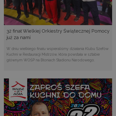
32 finał Wielkiej Orkiestry Świątecznej Pomocy
już za nami
W dniu wielkiego finału wspieraliśmy działania Klubu Szefów
Kuchni w Restauracji Mistrzów, która powstała w sztabie
głównym WOŚP na Błoniach Stadionu Narodowego.