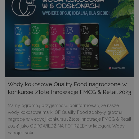
Wody kokosowe Quality Food nagrodzone w
konkursie Złote Innowacje FMCG & Retail 2023
Mamy ogromną przyjemność poinformować, że nasze
wody kokosowe marki QF Quality Food zdobyły główną
nagrodę w 5 edycji konkursu „Złote Innowacje FMCG & Retail
2023” jako ODPOWIEDŹ NA POTRZEBY w kategorii: Wody,
napoje i soki.