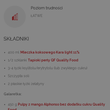
Poziom trudności
ŁATWE
SKŁADNIKI
400 ml
Mleczka koksowego Kara light 11%
1/2 szklanki
Tapioki perły QF Quality Food
3-4 łyżki ksylitolu/erytrytolu (lub zwykłego cukru)
Szczypta soli
2 płaskie łyżki żelatyny
Galaretka:
450 g
Pulpy z mango Alphonso bez dodatku cukru Quality
Food