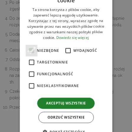
cookie
Po ok. 15 minutach od zagotowania mikstura powinna
zgęstnieć, a tapioka stać się prawie miękka.
Ta strona korzysta z plików cookie, aby
zapewnić lepszą wygodę użytkowania.
Do żelatyny dodaj wodę, odstaw aż napęcznieje a następnie
Korzystając z tej strony, wyrażasz zgodę na
rozpuść wstawiając miskę do drugiej miski z gorąca wodą.
używanie przez nas wszystkich plików cookie
zgodnie z warunkami naszej polityki plików
Dodaj do tapioki rozpuszczoną żelatynę, cały czas
cookie.
Dowiedz się więcej
mieszając.
NIEZBĘDNE
WYDAJNOŚĆ
Całość wlej do formy wyłożonej folią spożywczą.
Odstaw do stężenia na około 30 minut.
TARGETOWANIE
Rozpuść ponownie żelatynę, dodaj do pulpy mango i rozlej
FUNKCJONALNOŚĆ
na zastygniętą tapiokę. Ponownie odstaw do stężenia na ok
1h.
NIESKLASYFIKOWANE
Czekoladę z mlekiem rozpuść w kąpieli wodnej, polej
pokrojone czekoladki.
AKCEPTUJ WSZYSTKIE
Przechowuj w lodówce.
ODRZUĆ WSZYSTKIE
SPRAWDŹ
POKAŻ SZCZEGÓŁY