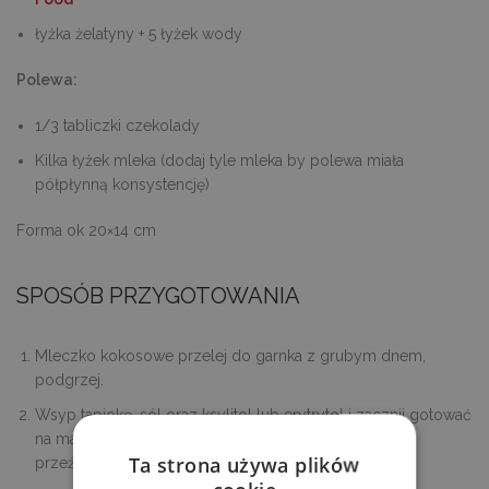
łyżka żelatyny + 5 łyżek wody
Polewa:
1/3 tabliczki czekolady
Kilka łyżek mleka (dodaj tyle mleka by polewa miała
półpłynną konsystencję)
Forma ok 20×14 cm
SPOSÓB PRZYGOTOWANIA
Mleczko kokosowe przelej do garnka z grubym dnem,
podgrzej.
Wsyp tapiokę, sól oraz ksylitol lub erytrytol i zacznij gotować
na małym ogniu często mieszając aż kulki staną się
Ta strona używa plików
przeźroczyste.