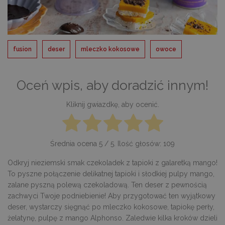
fusion
deser
mleczko kokosowe
owoce
Oceń wpis, aby doradzić innym!
Kliknij gwiazdkę, aby ocenić.
Średnia ocena
5
/ 5. Ilość głosów:
109
Odkryj nieziemski smak czekoladek z tapioki z galaretką mango!
To pyszne połączenie delikatnej tapioki i słodkiej pulpy mango,
zalane pyszną polewą czekoladową. Ten deser z pewnością
zachwyci Twoje podniebienie! Aby przygotować ten wyjątkowy
deser, wystarczy sięgnąć po mleczko kokosowe, tapiokę perły,
żelatynę, pulpę z mango Alphonso. Zaledwie kilka kroków dzieli