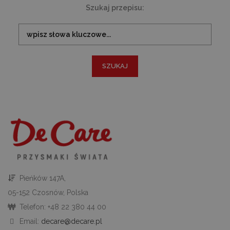
Co
Szukaj przepisu:
Sc
z
pr
do
z
uż
pl
to
ab
co
Sc
dz
p
googtrans
decare.pl
1 miesiąc
Te
je
p
pr
j
uż
do
tr
p
ję
Pieńków 147A,
uż
za
05-152 Czosnów, Polska
le
do
Telefon: +48 22 380 44 00
uż
Email:
decare@decare.pl