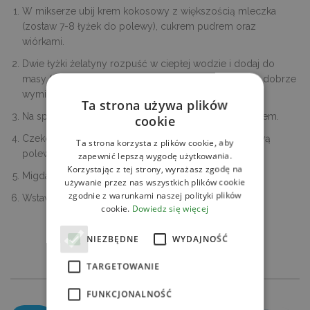
W mikserze ubij krem kokosowy z większością mleczka
(zostaw 7-8 łyżek do polewy), cukrem pudrem oraz
wiórkami.
Dwie łyżki żelatyny rozpuść w ciepłej wodzie i dodaj do
masy (najpierw łyżkę masy dodaj do ciepłej żelatyny, dobrze
wymieszaj i dopiero całość wlej do kremu).
Ta strona używa plików
Na spód formy ułóż biszkopty, wyłóż gotowym kremem.
cookie
Czekoladę rozpuść z pozostałym mleczkiem i gotową
Ta strona korzysta z plików cookie, aby
polewą polej wierzch ciasta.
zapewnić lepszą wygodę użytkowania.
Korzystając z tej strony, wyrażasz zgodę na
Migdały pokrój drobno i posyp wierzch kokosowca.
używanie przez nas wszystkich plików cookie
zgodnie z warunkami naszej polityki plików
Wstaw do lodówki na min. 2 h.
cookie.
Dowiedz się więcej
NIEZBĘDNE
WYDAJNOŚĆ
SPRAWDŹ
POWIĄZANE PRODUKTY
TARGETOWANIE
FUNKCJONALNOŚĆ