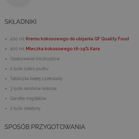
SKŁADNIKI
400 ml
Kremu kokosowego do ubijania QF Quality Food
400 ml
Mleczka kokosowego 16-19% Kara
Opakowanie biszkoptów
2 łyżki cukru pudru
Tabliczka białej czekolady
3 łyżki wiórków kokosa
Garstka migdałów
2 łyżki żelatyny
SPOSÓB PRZYGOTOWANIA