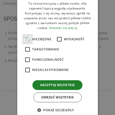
Ta strona korzysta z plików cookie, aby
pół pęczka mięty posiekanej
zapewnić lepszą wygodę użytkowania.
Korzystając z tej strony, wyrażasz zgodę na
SPOSÓB PRZYGOTOWANIA
używanie przez nas wszystkich plików cookie
zgodnie z warunkami naszej polityki plików
cookie.
Dowiedz się więcej
Komosę opłucz i zalej 1 i 1/2 szklanki wody. Zagotuj i gotuj
przez około 13 minut bez przykrycia. Po ugotowaniu ostudź.
NIEZBĘDNE
WYDAJNOŚĆ
Na dno słoika wlej sos satay, a następnie ułóż warstwy z
TARGETOWANIE
pokrojonych składników.
FUNKCJONALNOŚĆ
Można od razu podawać lub schłodzić w lodówce.
NIESKLASYFIKOWANE
SPRAWDŹ
POWIĄZANE PRODUKTY
AKCEPTUJ WSZYSTKIE
ODRZUĆ WSZYSTKIE
SPRAWDŹ
POWIĄZANE PRZEPISY
POKAŻ SZCZEGÓŁY