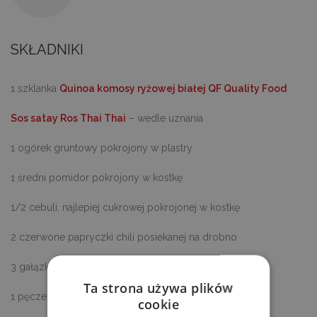
SKŁADNIKI
1 szklanka
Quinoa komosy ryżowej białej QF Quality Food
Sos satay Ros Thai Thai
– wedle uznania
1 ogórek gruntowy pokrojony w plastry
1 średni pomidor pokrojony w kostkę
1/2 cebuli, najlepiej cukrowej pokrojonej w kostkę
2 czerwone papryczki chili posiekanej na drobno
3 gałązki szczypiorku posiekane
Ta strona używa plików
1 pęczek natki pietruszki posiekanej
cookie