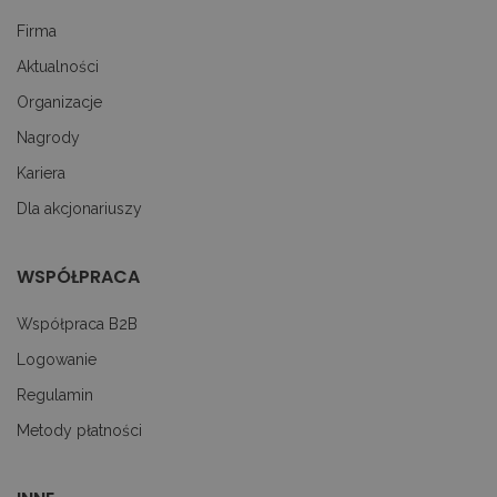
z
pr
Firma
do
z
Aktualności
uż
pl
Organizacje
to
ab
Nagrody
co
Sc
dz
Kariera
p
Dla akcjonariuszy
googtrans
decare.pl
1 miesiąc
Te
je
p
pr
WSPÓŁPRACA
j
uż
do
Współpraca B2B
tr
p
ję
Logowanie
uż
za
Regulamin
le
do
Metody płatności
uż