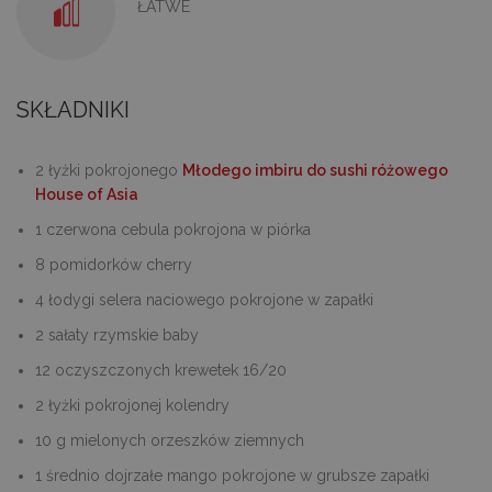
ŁATWE
SKŁADNIKI
2 łyżki pokrojonego
Młodego imbiru do sushi różowego
House of Asia
1 czerwona cebula pokrojona w piórka
8 pomidorków cherry
4 łodygi selera naciowego pokrojone w zapałki
2 sałaty rzymskie baby
12 oczyszczonych krewetek 16/20
2 łyżki pokrojonej kolendry
10 g mielonych orzeszków ziemnych
1 średnio dojrzałe mango pokrojone w grubsze zapałki