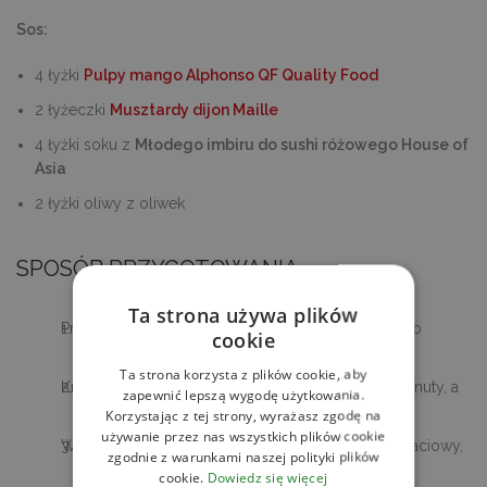
Sos:
4 łyżki
Pulpy mango Alphonso QF Quality Food
2 łyżeczki
Musztardy dijon Maille
4 łyżki soku z
Młodego imbiru do sushi różowego House of
Asia
2 łyżki oliwy z oliwek
SPOSÓB PRZYGOTOWANIA
Ta strona używa plików
Przygotuj sos: wymieszaj dokładnie wszystkie jego
cookie
składniki.
Ta strona korzysta z plików cookie, aby
Krewetki zblanszuj we wrzącej wodzie przez 2 minuty, a
zapewnić lepszą wygodę użytkowania.
następnie zahartuj w wodzie z lodem.
Korzystając z tej strony, wyrażasz zgodę na
używanie przez nas wszystkich plików cookie
W dużej misce wymieszaj mango, cebulę, seler naciowy,
zgodnie z warunkami naszej polityki plików
pomidorki, imbir marynowany oraz kolendrę,
cookie.
Dowiedz się więcej