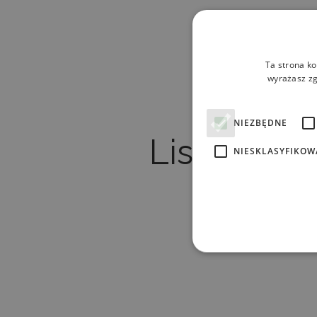
Ta strona ko
wyrażasz zg
NIEZBĘDNE
Lista prod
NIESKLASYFIKOW
No products 
Ni
Niezbędne pliki cookie umoż