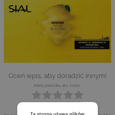
Oceń wpis, aby doradzić innym!
Kliknij gwiazdkę, aby ocenić.
Brak głosów do tej pory.
Ta strona używa plików