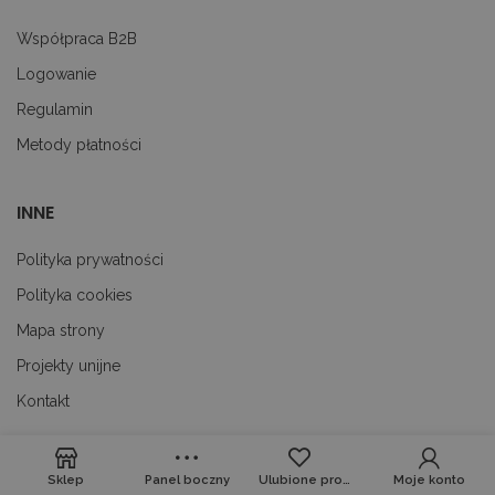
_dc_gtm_UA-
.decare.pl
60 sekund
Te
10621805-1
je
Współpraca B2B
wi
u
Logowanie
M
t
Regulamin
d
in
Metody płatności
i 
st
gd
Google Privacy Policy
u
go
INNE
śc
p
ni
Polityka prywatności
sk
ni
Polityka cookies
p
Ko
Mapa strony
ni
nu
je
Projekty unijne
je
id
Kontakt
p
ko
An
CookieScriptConsent
1 miesiąc
Te
CookieScript
Sklep
Panel boczny
Ulubione produkty
Moje konto
je
decare.pl