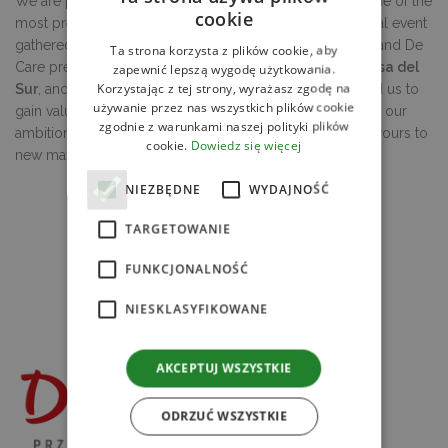
We are proud to have participated in
SIAL Paris 2024
, one of the
cookie
most prestigious international food trade fairs. This global event
gathered exhibitors and visitors from all over the world, and De
Ta strona korzysta z plików cookie, aby
Care presented its flagship brands —
House of Asia
,
Casa del
zapewnić lepszą wygodę użytkowania.
Korzystając z tej strony, wyrażasz zgodę na
Sur
, and
QF Quality Food
. Our presence at SIAL allowed us to
używanie przez nas wszystkich plików cookie
gain valuable contacts and inspiration, further supporting our
zgodnie z warunkami naszej polityki plików
ambition to expand export and bring authentic world flavours to
cookie.
Dowiedz się więcej
new markets.
NIEZBĘDNE
WYDAJNOŚĆ
TARGETOWANIE
FUNKCJONALNOŚĆ
NIESKLASYFIKOWANE
AKCEPTUJ WSZYSTKIE
ODRZUĆ WSZYSTKIE