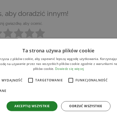
, aby doradzić innym!
knij gwiazdkę, aby ocenić.
rak głosów do tej pory.
Ta strona używa plików cookie
azji 45. rocznicy ustanowienia stosunków dyplomatyczny
rzysta z plików cookie, aby zapewnić lepszą wygodę użytkowania. Korzystając 
ęcia tronu przez Jego Wysokość Bhumibola Adulyadeja znanego
odę na używanie przez nas wszystkich plików cookie zgodnie z warunkami nas
plików cookie.
Dowiedz się więcej
u w Krakowie.
WYDAJNOŚĆ
TARGETOWANIE
FUNKCJONALNOŚĆ
ANE
ię tajską zaprezentowała na nim swoje tajskie produkty. Były
okaz połączony był z degustacją.
AKCEPTUJ WSZYSTKIE
ODRZUĆ WSZYSTKIE
aciekawionych tajską kulturą.