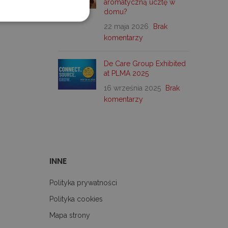
aromatyczną ucztę w
domu?
22 maja 2026
Brak
komentarzy
ane
 użytkownika i zarządzanie
De Care Group Exhibited
at PLMA 2025
16 września 2025
Brak
komentarzy
preferencji użytkownika
ie internetowej.
wającymi Menedżera tagów
tronie. Tam, gdzie jest
onieważ bez niego inne
wy to niepowtarzalny
 powiązanego konta Google
INNE
-Script.com do
Polityka prywatności
ytkownika na pliki cookie.
t.com działał poprawnie.
Polityka cookies
 preferencji językowych
Mapa strony
ym języku użytkownika,