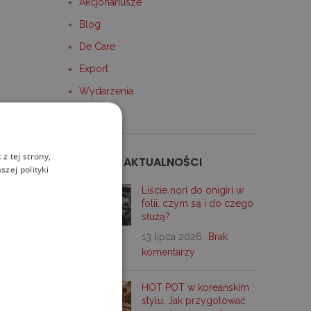
Akcjonariusze
Blog
De Care
Export
Wydarzenia
ch między
z tej strony,
OSTATNIE AKTUALNOŚCI
 jako Ram
zej polityki
Liście nori do onigiri w
folii, czym są i do czego
służą?
13 lipca 2026
Brak
 to m. in.
komentarzy
HOT POT w koreańskim
stylu. Jak przygotować