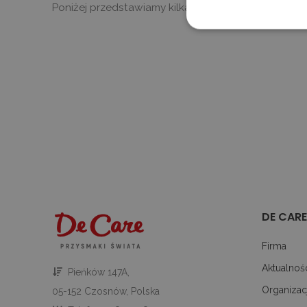
Poniżej przedstawiamy kilka zdjęć z tego wydarzeni
Ni
Niezbędne pliki cookie umoż
kontem. Bez niezbędnych pl
P
NAZWA
D
_tt_enable_cookie
.d
_dc_gtm_UA-
.d
10621805-1
DE CARE
CookieScriptConsent
Co
Firma
de
Google Priv
Aktualnoś
Pieńków 147A,
googtrans
de
Organizac
05-152 Czosnów, Polska