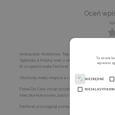
Oceń wpis
Kli
B
Ambasada Królestwa Tajlandii w Warszawie z ok
Ta strona ko
Tajlandią a Polską oraz z okazji 70. rocznicy obj
wyrażasz zg
IX zorganizowała Festiwal Tajski.
Obchody miały miejsce 4 i 5 czerwca na Małym Ryn
NIEZBĘDNE
NIESKLASYFIKOW
Firma De Care chcąc przybliżyć odwiedzającym kuchn
mleczka kokosowe, pasty curry, woda kokosowa. P
Festiwal przyciągnął ponad 7000 odwiedzających z