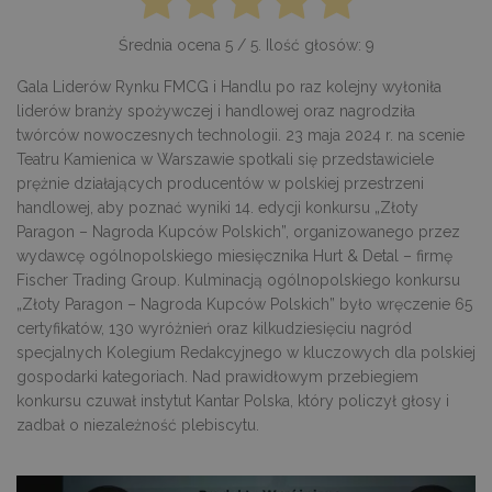
Średnia ocena
5
/ 5. Ilość głosów:
9
Gala Liderów Rynku FMCG i Handlu po raz kolejny wyłoniła
liderów branży spożywczej i handlowej oraz nagrodziła
twórców nowoczesnych technologii. 23 maja 2024 r. na scenie
Teatru Kamienica w Warszawie spotkali się przedstawiciele
prężnie działających producentów w polskiej przestrzeni
handlowej, aby poznać wyniki 14. edycji konkursu „Złoty
Paragon – Nagroda Kupców Polskich”, organizowanego przez
wydawcę ogólnopolskiego miesięcznika Hurt & Detal – firmę
Fischer Trading Group. Kulminacją ogólnopolskiego konkursu
„Złoty Paragon – Nagroda Kupców Polskich” było wręczenie 65
certyfikatów, 130 wyróżnień oraz kilkudziesięciu nagród
specjalnych Kolegium Redakcyjnego w kluczowych dla polskiej
gospodarki kategoriach. Nad prawidłowym przebiegiem
konkursu czuwał instytut Kantar Polska, który policzył głosy i
zadbał o niezależność plebiscytu.