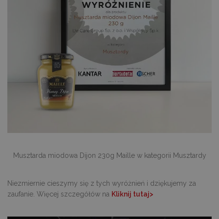
pl
na
in
_dc_gtm_UA-
.decare.pl
60 sekund
Te
10621805-1
je
wi
u
M
t
d
in
i 
st
gd
Google Privacy Policy
u
go
śc
p
ni
sk
ni
Musztarda miodowa Dijon 230g Maille w kategorii Musztardy
p
Ko
ni
nu
Niezmiernie cieszymy się z tych wyróżnień i dziękujemy za
je
je
zaufanie. Więcej szczegółów na
Kliknij tutaj>
id
p
ko
An