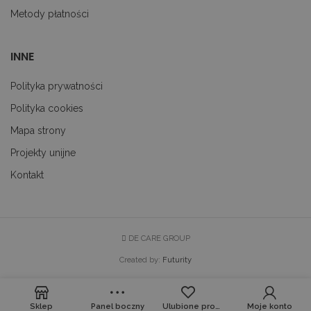
uwzglę
Metody płatności
każdym
strony 
witrynie
do obli
INNE
danych
dotyczą
odwiedz
sesji i 
Polityka prywatności
na potr
raport
Polityka cookies
anality
witryn.
Mapa strony
Projekty unijne
Kontakt
DE CARE GROUP
Created by:
Futurity
Sklep
Panel boczny
Ulubione produkty
Moje konto