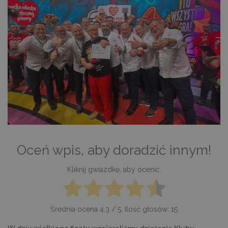
Oceń wpis, aby doradzić innym!
Kliknij gwiazdkę, aby ocenić.
Średnia ocena
4.3
/ 5. Ilość głosów:
15