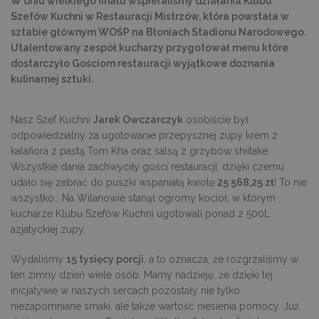
W dniu wielkiego finału wspieraliśmy działania Klubu
Szefów Kuchni w Restauracji Mistrzów, która powstała w
sztabie głównym WOŚP na Błoniach Stadionu Narodowego.
Utalentowany zespół kucharzy przygotował menu które
dostarczyło Gościom restauracji wyjątkowe doznania
kulinarnej sztuki.
Nasz Szef Kuchni
Jarek Owczarczyk
osobiście był
odpowiedzialny za ugotowanie przepysznej zupy krem z
kalafiora z pastą Tom Kha oraz salsą z grzybów shiitake.
Wszystkie dania zachwyciły gości restauracji, dzięki czemu
udało się zebrać do puszki wspaniałą kwotę
25 568,25 zł
! To nie
wszystko… Na Wilanowie stanął ogromy kocioł, w którym
kucharze Klubu Szefów Kuchni ugotowali ponad 2 500L
azjatyckiej zupy.
Wydaliśmy
15 tysięcy porcji
, a to oznacza, że rozgrzaliśmy w
ten zimny dzień wiele osób. Mamy nadzieję, że dzięki tej
inicjatywie w naszych sercach pozostały nie tylko
niezapomniane smaki, ale także wartość niesienia pomocy. Już