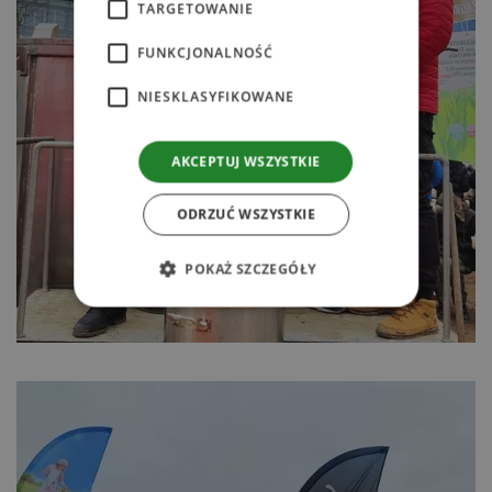
TARGETOWANIE
FUNKCJONALNOŚĆ
NIESKLASYFIKOWANE
AKCEPTUJ WSZYSTKIE
ODRZUĆ WSZYSTKIE
POKAŻ SZCZEGÓŁY
Niezbędne
Wydajność
Targetowanie
Funkcjonalność
Niesklasyfikowane
Niezbędne pliki cookie umożliwiają korzystanie
z podstawowych funkcji strony internetowej,
takich jak logowanie użytkownika i zarządzanie
kontem. Bez niezbędnych plików cookie nie