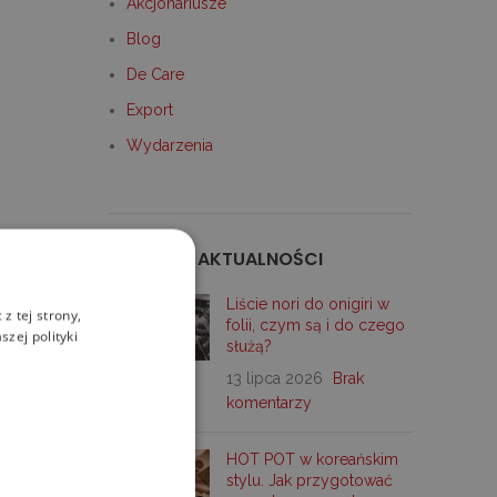
Akcjonariusze
Blog
De Care
Export
Wydarzenia
OSTATNIE AKTUALNOŚCI
Liście nori do onigiri w
z tej strony,
folii, czym są i do czego
zej polityki
służą?
13 lipca 2026
Brak
komentarzy
HOT POT w koreańskim
stylu. Jak przygotować