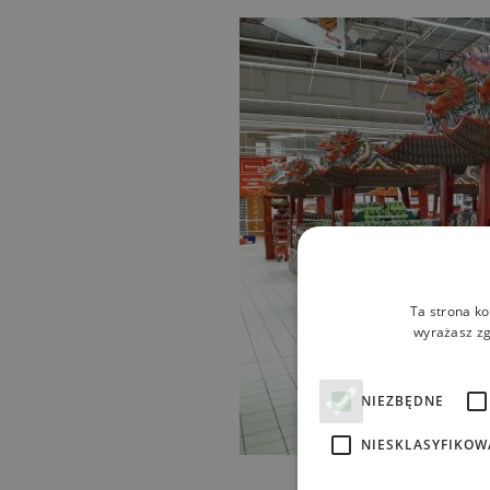
Ta strona ko
wyrażasz zg
NIEZBĘDNE
NIESKLASYFIKOW