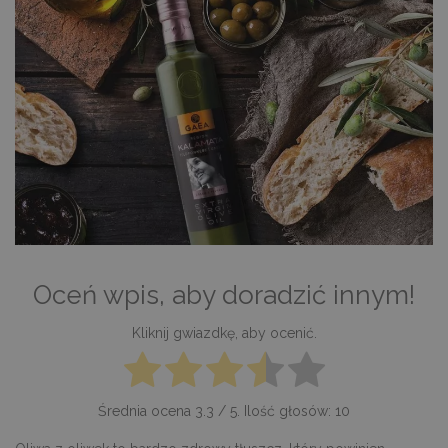
Oceń wpis, aby doradzić innym!
Kliknij gwiazdkę, aby ocenić.
Średnia ocena
3.3
/ 5. Ilość głosów:
10