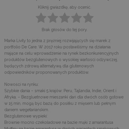
Kliknij gwiazdkę, aby ocenić.
Brak głosów do tej pory.
Marka Livity to jedna z prężniej rozwijających się marek z
portfolio De Care. W 2017 roku postawiliśmy na działania
mające na celu wprowadzenie na rynek bezkonkurencyjnych
produktów bezglutenowych o wysokiej wartosci odżywczej,
będących zdrową alternatywą dla glutenowych
odpowiedników proponowanych produktów.
Nowości na rynku:
Szybkie dania – smaki 5 krajów: Peru, Tajlandia, Indie, Orient i
Afryka. – Bezgluetnowe mieszanki dań dla dwóch osób gotowe
w 15 min, mogą być bazą do posiłku z mięsem lub pełnym
daniem wegetariańskim.
Bezglutenowe wypieki:
Brownie mocno czekoladowe na bazie mąki z amarantusa
Muffiny na bazie amarantusa w dwóch wariantach smakowych