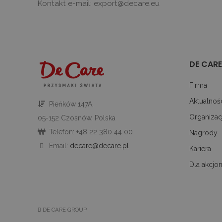
Kontakt e-mail: export@decare.eu
_ga
Goog
LLC
.deca
DE CARE
Firma
Aktualnoś
Pieńków 147A,
Organizac
05-152 Czosnów, Polska
Telefon: +48 22 380 44 00
Nagrody
Email:
decare@decare.pl
Kariera
Dla akcjon
DE CARE GROUP