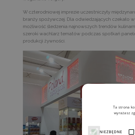
W czterodniowej imprezie uczestniczyły międzynar
branży spożywczej. Dla odwiedzających czekało wi
możliwość śledzenia najnowszych trendów kulinarn
szeroki wachlarz tematów podczas spotkań panelo
produkcji żywności.
Ta strona ko
wyrażasz zg
NIEZBĘDNE