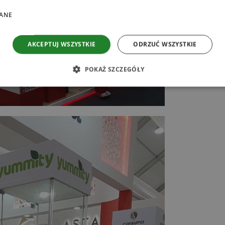
ANE
AKCEPTUJ WSZYSTKIE
ODRZUĆ WSZYSTKIE
POKAŻ SZCZEGÓŁY
ezbędne
Wydajność
Targetowanie
Funkcjonalność
Niesklasyfikow
liwiają korzystanie z podstawowych funkcji strony internetowej, takich jak logowanie
ików cookie nie można prawidłowo korzystać ze strony internetowej.
ROVIDER /
OKRES
OPIS
OMENA
PRZECHOWYWANIA
ecare.pl
1 rok
Ten plik cookie jest używany do zapamiętywania 
dotyczących korzystania z plików cookie na stron
ecare.pl
60 sekund
Ten plik cookie jest powiązany z witrynami uży
Google do ładowania innych skryptów i kodu na s
używany, można go uznać za ściśle niezbędny, p
skrypty mogą nie działać poprawnie. Koniec naz
numer, który jest jednocześnie identyfikatorem