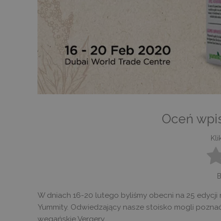
Oceń wpis
Kli
B
W dniach 16-20 lutego byliśmy obecni na 25 edycj
Yummity. Odwiedzający nasze stoisko mogli poznać
wegańskie Vergery.