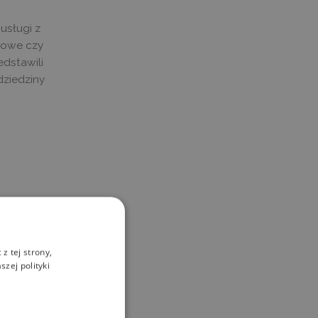
usługi z
ktowe czy
edstawili
ziedziny
z tej strony,
zej polityki