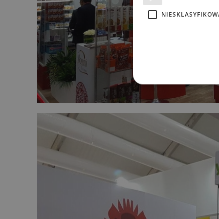
NIESKLASYFIKOW
Ni
Niezbędne pliki cookie umoż
kontem. Bez niezbędnych pl
P
NAZWA
D
_tt_enable_cookie
.d
_dc_gtm_UA-
.d
10621805-1