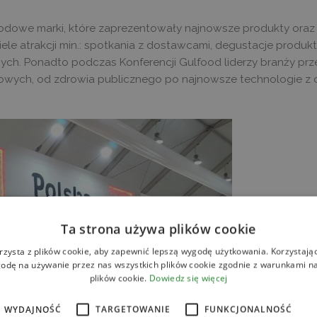
odowe marki, które zaprezentowały najnowsze produkty oraz 
ele atrakcji min.: spotkania z dostawcami, degustacje produ
ych. Ponadto podczas Konferencji Gulfood liderzy branży prz
wych, od zdrowia publicznego po najnowsze technologie z d
Ta strona używa plików cookie
rzysta z plików cookie, aby zapewnić lepszą wygodę użytkowania. Korzystając 
odę na używanie przez nas wszystkich plików cookie zgodnie z warunkami nas
plików cookie.
Dowiedz się więcej
WYDAJNOŚĆ
TARGETOWANIE
FUNKCJONALNOŚĆ