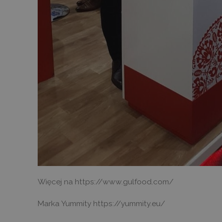
sbjs_current
.deca
test_cookie
shop_view
_ttp
.tikt
sbjs_first
.deca
_ga_V01G6FCEWG
.deca
sbjs_migrations
.deca
sbjs_first_add
.deca
Więcej na https://www.gulfood.com/
Marka Yummity https://yummity.eu/
_ttp
.deca