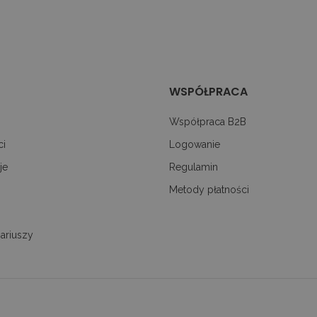
te są wykorzystywane do poprawy doświadczenia użytk
funkcjonalności strony internetowej.
1 rok 1 miesiąc
Ta nazwa pliku cookie jest powiązana z Google Universa
le
istotną aktualizację powszechnie używanej usługi anali
cookie służy do rozróżniania unikalnych użytkowników
re.pl
losowo wygenerowanej liczby jako identyfikatora klien
w każdym żądaniu strony w witrynie i służy do oblicz
odwiedzających, sesji i kampanii na potrzeby raportów
WSPÓŁPRACA
Współpraca B2B
ci
Logowanie
je
Regulamin
Metody płatności
ariuszy