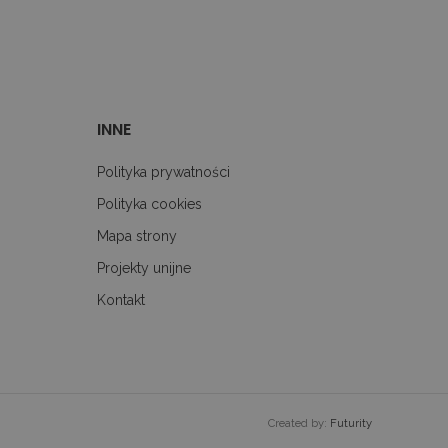
ownika i optymalizacji
l Analytics - co stanowi
tycznej Google. Ten plik
 poprzez przypisanie
ta. Jest on uwzględniony
ania danych dotyczących
 analitycznych witryn.
INNE
Polityka prywatności
Polityka cookies
Mapa strony
Projekty unijne
Kontakt
Created by:
Futurity