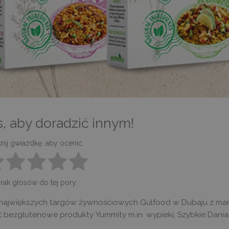
, aby doradzić innym!
knij gwiazdkę, aby ocenić.
rak głosów do tej pory.
i największych targów żywnościowych Gulfood w Dubaju z ma
 bezglutenowe produkty Yummity m.in. wypieki, Szybkie Dania