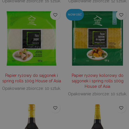
do pop
Opakowanie zbiorcze: 16 sztuk.
Opakowanie zbiorcze: 12 sztuk.
doświa
użytkow
optymal
NOWOŚĆ
funkcjo
strony
interne
sbjs_first
.decare.pl
Sesja
Ten pli
jest uż
przech
informa
pierwsze
użytko
stronie
interne
Śledzi s
takie ja
z które
Papier ryżowy do sajgonek i
Papier ryżowy kolorowy do
przysze
spring rolls 100g House of Asia
sajgonek i spring rolls 100g
użytkow
ścieżkę,
House of Asia
Opakowanie zbiorcze: 10 sztuk.
obrali, 
użyto
Opakowanie zbiorcze: 10 sztuk.
wyszuki
słowa k
oraz ich
położen
czasie p
wizyty.
Informa
wykorz