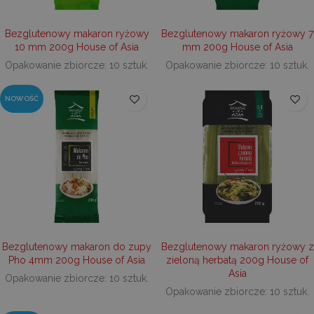
.decare.pl
wizyty,
odróżni
użytko
Bezglutenowy makaron ryżowy
Bezglutenowy makaron ryżowy 7
od sesji
Zazwycz
10 mm 200g House of Asia
mm 200g House of Asia
zawiera
Opakowanie zbiorcze: 10 sztuk.
Opakowanie zbiorcze: 10 sztuk.
szczegół
jak źró
dane z 
i zacho
NOWOŚĆ
shop_per_row
perchs.dk
użytkow
decare.pl
aby po
śledzeni
analizie
skutecz
kampan
market
sbjs_udata
.decare.pl
Sesja
Ten pli
jest uż
IDE
1 rok
Google LLC
przech
.doubleclick.net
specyfi
danych
użytkow
aby po
Bezglutenowy makaron do zupy
Bezglutenowy makaron ryżowy z
monitor
Pho 4mm 200g House of Asia
zieloną herbatą 200g House of
analizie
skutecz
Asia
Opakowanie zbiorcze: 10 sztuk.
kampan
Opakowanie zbiorcze: 10 sztuk.
reklamo
optymal
doświa