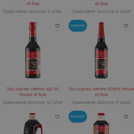
of Asia
of Asia
sbjs_first_add
.decare.pl
Sesja
Ten pli
jest uż
Opakowanie zbiorcze: 6 sztuk.
Opakowanie zbiorcze: 6 sztuk.
przech
szczegó
dotyczą
NOWOŚĆ
pierwsz
użytko
stronie
interne
tym zna
czasu, 
odniesie
źródła 
celu oc
skutecz
kampan
market
i źródeł
interne
Sos sojowy ciemny 150 ml
Sos sojowy ciemny 625ml House
_ttp
.decare.pl
1 rok
Ten pli
jest uż
House of Asia
of Asia
śledzen
Opakowanie zbiorcze: 12 sztuk.
Opakowanie zbiorcze: 6 sztuk.
interakc
użytkow
zachow
stronie
NOWOŚĆ
interne
wydajno
witryny 
wykorzy