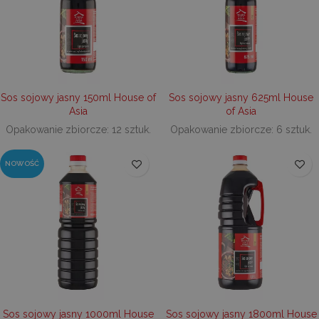
do anali
popraw
wydajno
witryny
zrozumi
zachow
użytkow
_ga_V01G6FCEWG
.decare.pl
1 rok 1 miesiąc
Ten pli
jest uż
Sos sojowy jasny 150ml House of
Sos sojowy jasny 625ml House
przez G
Asia
of Asia
Analyti
utrzym
Opakowanie zbiorcze: 12 sztuk.
Opakowanie zbiorcze: 6 sztuk.
stanu se
sbjs_migrations
.decare.pl
Sesja
Ten pli
jest uż
NOWOŚĆ
śledzen
interakc
użytko
migracj
różnym
stronam
sekcjam
interne
celu p
doświa
użytko
analizy
wydajno
strony
interne
Sos sojowy jasny 1000ml House
Sos sojowy jasny 1800ml House