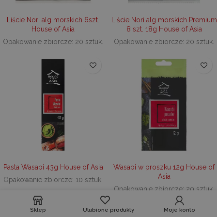
Liście Nori alg morskich 6szt.
Liście Nori alg morskich Premium
House of Asia
8 szt. 18g House of Asia
Opakowanie zbiorcze: 20 sztuk.
Opakowanie zbiorcze: 20 sztuk.
Pasta Wasabi 43g House of Asia
Wasabi w proszku 12g House of
Asia
Opakowanie zbiorcze: 10 sztuk.
Opakowanie zbiorcze: 20 sztuk.
Sklep
Ulubione produkty
Moje konto
NOWOŚĆ