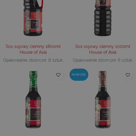
Informa
wykorz
do pop
doświa
użytkow
optymal
funkcjo
strony
interne
_ga
1 rok 1 miesiąc
Ta nazw
Google
Sos sojowy ciemny 1800ml
Sos sojowy ciemny 1000ml
cookie j
LLC
House of Asia
House of Asia
powiąza
.decare.pl
Google 
Opakowanie zbiorcze: 6 sztuk.
Opakowanie zbiorcze: 6 sztuk.
Analytic
stanowi
aktualiz
powsze
NOWOŚĆ
używane
analityc
Google.
cookie 
rozróżn
unikaln
użytko
poprze
przypis
losowo
wygene
liczby j
identyf
klienta.