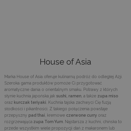
House of Asia
Marka House of Asia oferuje kulinarną podróż do odległej Azji.
Szeroka gama produktów pomoże Ci przygotować
aromatyczne dania o orientalnym smaku. Potrawy z których
słynie kuchnia japońska jak
sushi,
ramen
, a także
zupa miso
oraz
kurczak teriyaki
. Kuchnia tajska zachwyci Cię fuzją
słodkości i pikantności. Z takiego połączenia powstaje
przepyszny
pad thai
, kremowe
czerwone curry
oraz
rozgrzewająca
zupa Tom Yum
. Najstarsza z kuchni, chińska to
przede wszystkim wiele propozycji dań z makaronem lub