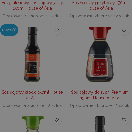
uwzglę
Bezglutenowy sos sojowy jasny
Sos sojowy grzybowy 150ml
każdym
150ml House of Asia
House of Asia
strony 
witrynie
Opakowanie zbiorcze: 12 sztuk.
Opakowanie zbiorcze: 12 sztuk.
do obli
danych
dotyczą
NOWOŚĆ
odwiedz
sesji i 
na potr
raport
anality
witryn.
Sos sojowy słodki 150ml House
Sos sojowy do sushi Premium
of Asia
150ml House of Asia
Opakowanie zbiorcze: 12 sztuk.
Opakowanie zbiorcze: 12 sztuk.