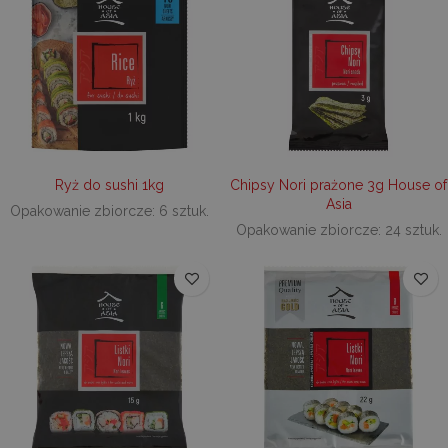
Ryż do sushi 1kg
Chipsy Nori prażone 3g House of
Asia
Opakowanie zbiorcze: 6 sztuk.
Opakowanie zbiorcze: 24 sztuk.