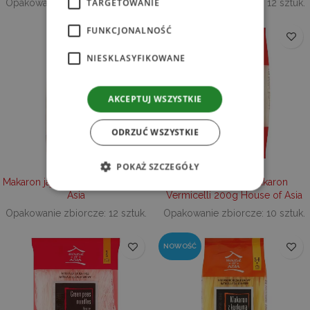
TARGETOWANIE
Opakowanie zbiorcze: 12 sztuk.
Opakowanie zbiorcze: 12 sztuk.
FUNKCJONALNOŚĆ
NIESKLASYFIKOWANE
AKCEPTUJ WSZYSTKIE
ODRZUĆ WSZYSTKIE
POKAŻ SZCZEGÓŁY
Makaron jajeczny 250g House of
Bezglutenowy makaron
Asia
Vermicelli 200g House of Asia
Opakowanie zbiorcze: 12 sztuk.
Opakowanie zbiorcze: 10 sztuk.
Niezbędne
Wydajność
Targetowanie
Funkcjonalność
Niesklasyfikowane
NOWOŚĆ
Niezbędne pliki cookie umożliwiają korzystanie
z podstawowych funkcji strony internetowej,
takich jak logowanie użytkownika i zarządzanie
kontem. Bez niezbędnych plików cookie nie
można prawidłowo korzystać ze strony