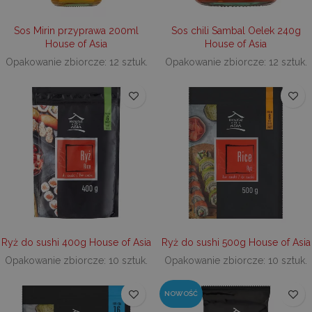
Sos Mirin przyprawa 200ml
Sos chili Sambal Oelek 240g
House of Asia
House of Asia
Opakowanie zbiorcze: 12 sztuk.
Opakowanie zbiorcze: 12 sztuk.
Ryż do sushi 400g House of Asia
Ryż do sushi 500g House of Asia
Opakowanie zbiorcze: 10 sztuk.
Opakowanie zbiorcze: 10 sztuk.
NOWOŚĆ