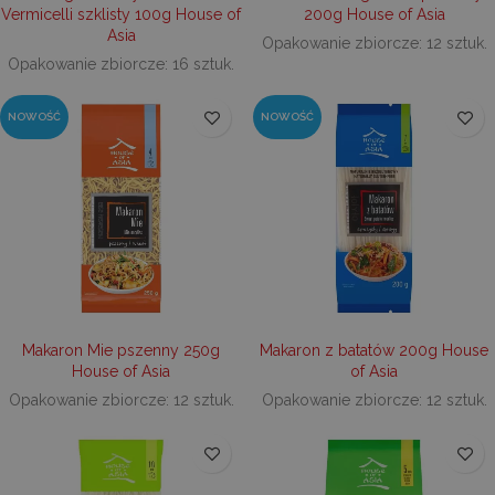
ni
Vermicelli szklisty 100g House of
200g House of Asia
sk
Asia
ni
Opakowanie zbiorcze: 12 sztuk.
p
Opakowanie zbiorcze: 16 sztuk.
Ko
ni
nu
je
NOWOŚĆ
NOWOŚĆ
je
id
p
ko
An
CookieScriptConsent
1 miesiąc
Te
CookieScript
je
decare.pl
pr
Co
Sc
z
pr
do
z
Makaron Mie pszenny 250g
Makaron z batatów 200g House
uż
House of Asia
of Asia
pl
to
Opakowanie zbiorcze: 12 sztuk.
Opakowanie zbiorcze: 12 sztuk.
ab
co
Sc
dz
p