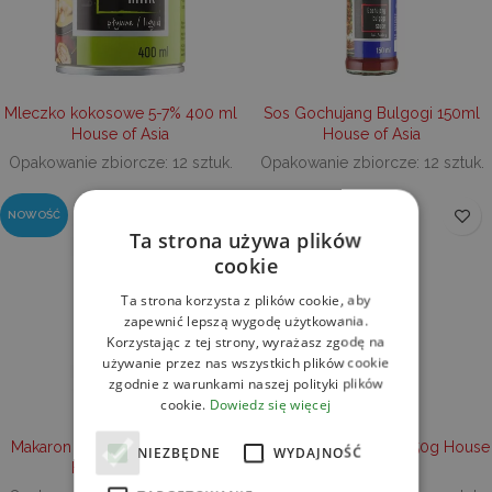
Mleczko kokosowe 5-7% 400 ml
Sos Gochujang Bulgogi 150ml
House of Asia
House of Asia
Opakowanie zbiorcze: 12 sztuk.
Opakowanie zbiorcze: 12 sztuk.
NOWOŚĆ
Ta strona używa plików
cookie
Ta strona korzysta z plików cookie, aby
zapewnić lepszą wygodę użytkowania.
Korzystając z tej strony, wyrażasz zgodę na
używanie przez nas wszystkich plików cookie
zgodnie z warunkami naszej polityki plików
cookie.
Dowiedz się więcej
Makaron instant pszenny 200g
Makaron Chow Mein 250g House
NIEZBĘDNE
WYDAJNOŚĆ
House of Asia
of Asia