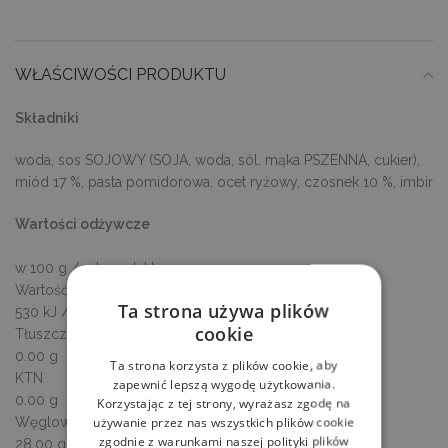
WŁAŚCIWOŚCI PRODUKTU
Składniki
woda, sos SOJOWY (SOJA, woda, sól, mąka PSZENNA, cukier),
miód 17 %, pasta pomidorowa, ocet ryżowy, czosnek 10 %, imbir
Wartości odżywcze
w 100 g / ml produktu
Wartość energetyczna
Ta strona używa plików
530 kJ / 125 kcal
cookie
Tłuszcz
0.00 g
Ta strona korzysta z plików cookie, aby
KTN
zapewnić lepszą wygodę użytkowania.
0.00 g
Korzystając z tej strony, wyrażasz zgodę na
używanie przez nas wszystkich plików cookie
Węglowodany
zgodnie z warunkami naszej polityki plików
28.00 g