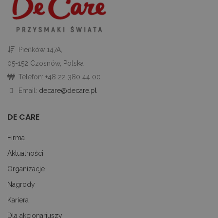
st
gd
Google Privacy Policy
u
go
śc
p
ni
Pieńków 147A,
sk
ni
05-152 Czosnów, Polska
p
Ko
Telefon: +48 22 380 44 00
ni
nu
Email:
decare@decare.pl
je
je
id
DE CARE
p
ko
An
Firma
CookieScriptConsent
1 miesiąc
Te
CookieScript
je
decare.pl
Aktualności
pr
Co
Organizacje
Sc
z
pr
Nagrody
do
z
Kariera
uż
pl
Dla akcjonariuszy
to