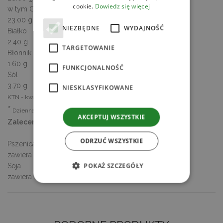
cookie.
Dowiedz się więcej
w tym Cukry
23.00 g
NIEZBĘDNE
WYDAJNOŚĆ
Białko
2.40 g
TARGETOWANIE
Błonnik
1.60 g
FUNKCJONALNOŚĆ
Sól
3.70 g
NIESKLASYFIKOWANE
KTN - kwasy tłuszczowe nasycone
*
Dzienna Referencyjna Wartość Spożycia
AKCEPTUJ WSZYSTKIE
Zalecenia dla alergików
ODRZUĆ WSZYSTKIE
Pszenica
zawiera
POKAŻ SZCZEGÓŁY
Soja
zawiera
Niezbędne
Wydajność
Targetowanie
Funkcjonalność
Niesklasyfikowane