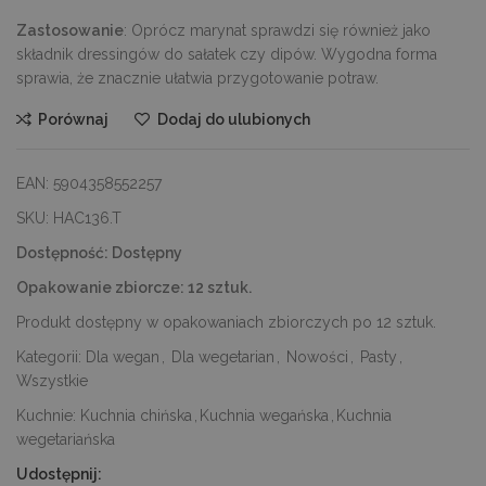
Zastosowanie
: Oprócz marynat sprawdzi się również jako
składnik dressingów do sałatek czy dipów. Wygodna forma
sprawia, że znacznie ułatwia przygotowanie potraw.
Porównaj
Dodaj do ulubionych
EAN:
5904358552257
SKU:
HAC136.T
Dostępność:
Dostępny
Opakowanie zbiorcze:
12 sztuk.
Produkt dostępny w opakowaniach zbiorczych po 12 sztuk.
Kategorii:
Dla wegan
,
Dla wegetarian
,
Nowości
,
Pasty
,
Wszystkie
Kuchnie:
Kuchnia chińska
,
Kuchnia wegańska
,
Kuchnia
wegetariańska
Udostępnij: