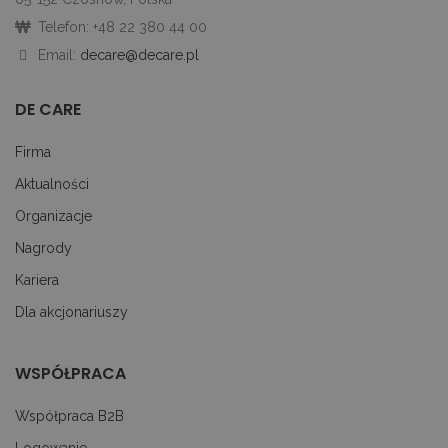
śc
p
Telefon: +48 22 380 44 00
ni
sk
Email:
decare@decare.pl
ni
p
Ko
ni
DE CARE
nu
je
je
Firma
id
p
Aktualności
ko
An
Organizacje
CookieScriptConsent
1 miesiąc
Te
CookieScript
je
decare.pl
Nagrody
pr
Co
Kariera
Sc
z
Dla akcjonariuszy
pr
do
z
uż
pl
WSPÓŁPRACA
to
ab
co
Współpraca B2B
Sc
dz
Logowanie