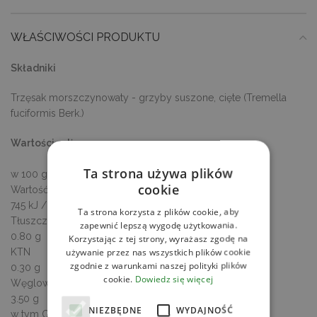
WŁAŚCIWOŚCI PRODUKTU
Składniki
Trzęsak morszczynowaty - grzyby suszone, cięte (Tremella
fuciformis Berk.)
Wartości odżywcze
Ta strona używa plików
w 100 g / ml produktu
cookie
Wartość energetyczna
745 kJ / 183 kcal
Ta strona korzysta z plików cookie, aby
Tłuszcz
zapewnić lepszą wygodę użytkowania.
0.80 g
Korzystając z tej strony, wyrażasz zgodę na
KTN
używanie przez nas wszystkich plików cookie
zgodnie z warunkami naszej polityki plików
0.30 g
cookie.
Dowiedz się więcej
Węglowodany
3.50 g
NIEZBĘDNE
WYDAJNOŚĆ
w tym Cukry