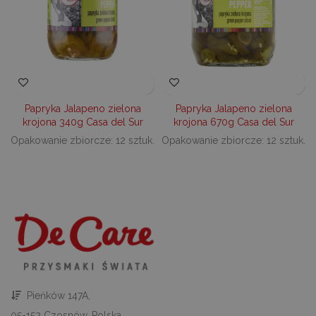
kontem. Bez niezbędnych plików cookie nie
można prawidłowo korzystać ze strony
internetowej.
PROVIDER /
OKRES
NAZWA
O
DOMENA
PRZECHOWYWANIA
_tt_enable_cookie
.decare.pl
1 rok
Te
je
z
Papryka Jalapeno zielona
Papryka Jalapeno zielona
pr
u
krojona 340g Casa del Sur
krojona 670g Casa del Sur
do
Opakowanie zbiorcze: 12 sztuk.
Opakowanie zbiorcze: 12 sztuk.
ko
pl
na
in
_dc_gtm_UA-
.decare.pl
60 sekund
Te
10621805-1
je
wi
u
M
t
d
in
i 
st
gd
Google Privacy Policy
Pieńków 147A,
u
go
05-152 Czosnów, Polska