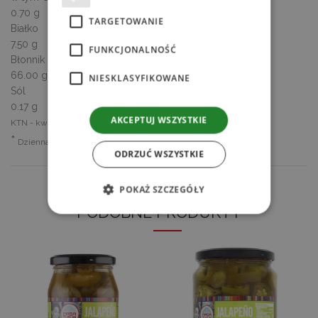
0.70 g
TARGETOWANIE
Białko
7.50 g
FUNKCJONALNOŚĆ
Błonnik
66.00 g
NIESKLASYFIKOWANE
Sól
0.17 g
AKCEPTUJ WSZYSTKIE
KTN - kwasy tłuszczowe nasycone
*
Dzienna Referencyjna Wartość Spożycia
ODRZUĆ WSZYSTKIE
POKAŻ SZCZEGÓŁY
PODOBNE PRODUKTY
Niezbędne
Wydajność
Targetowanie
Funkcjonalność
Niesklasyfikowane
Niezbędne pliki cookie umożliwiają korzystanie
z podstawowych funkcji strony internetowej,
takich jak logowanie użytkownika i zarządzanie