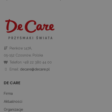
nu
je
je
id
p
ko
An
CookieScriptConsent
1 miesiąc
Te
CookieScript
je
decare.pl
pr
Co
Sc
z
Pieńków 147A,
pr
do
05-152 Czosnów, Polska
z
uż
Telefon: +48 22 380 44 00
pl
to
Email:
decare@decare.pl
ab
co
Sc
dz
DE CARE
p
googtrans
decare.pl
1 miesiąc
Te
Firma
je
p
Aktualności
pr
j
Organizacje
uż