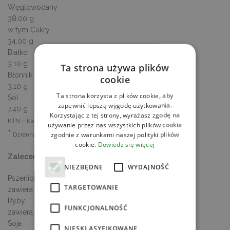
Węglowodany
38.00 g
w tym Cukry
34.00 g
Białko
3.10 g
Ta strona używa plików
Błonnik
cookie
3.10 g
Ta strona korzysta z plików cookie, aby
Sól
zapewnić lepszą wygodę użytkowania.
7.40 g
Korzystając z tej strony, wyrażasz zgodę na
KTN – kwasy tłuszczowe nasycone
używanie przez nas wszystkich plików cookie
*
zgodnie z warunkami naszej polityki plików
Dzienna Referencyjna Wartość Spożycia
cookie.
Dowiedz się więcej
Zalecenia dla alergików
NIEZBĘDNE
WYDAJNOŚĆ
Pszenica
TARGETOWANIE
zawiera
Ryby
FUNKCJONALNOŚĆ
zawiera
Soja
NIESKLASYFIKOWANE