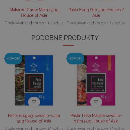
_tt_enable_cookie
.decare.pl
1 rok
Te
je
z
Makaron Chow Mein 250g
Pasta Kung Pao 50g House of
pr
House of Asia
Asia
u
do
Opakowanie zbiorcze: 12 sztuk.
Opakowanie zbiorcze: 12 sztuk.
ko
pl
na
PODOBNE PRODUKTY
in
_dc_gtm_UA-
.decare.pl
60 sekund
Te
10621805-1
je
wi
u
NOWOŚĆ
NOWOŚĆ
M
t
d
in
i 
st
gd
Google Privacy Policy
u
go
śc
p
ni
sk
ni
Pasta Bulgogi średnio-ostra
Pasta Tikka Masala średnio-
p
50g House of Asia
ostra 50g House of Asia
Ko
ni
Opakowanie zbiorcze: 12 sztuk.
Opakowanie zbiorcze: 12 sztuk.