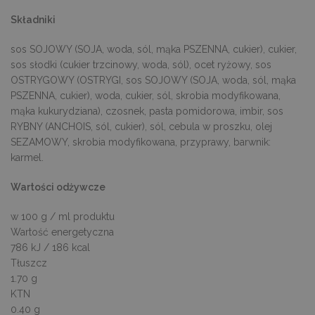
Składniki
sos SOJOWY (SOJA, woda, sól, mąka PSZENNA, cukier), cukier,
sos słodki (cukier trzcinowy, woda, sól), ocet ryżowy, sos
OSTRYGOWY (OSTRYGI, sos SOJOWY (SOJA, woda, sól, mąka
PSZENNA, cukier), woda, cukier, sól, skrobia modyfikowana,
mąka kukurydziana), czosnek, pasta pomidorowa, imbir, sos
RYBNY (ANCHOIS, sól, cukier), sól, cebula w proszku, olej
SEZAMOWY, skrobia modyfikowana, przyprawy, barwnik:
karmel.
Wartości odżywcze
w 100 g / ml produktu
Wartość energetyczna
786 kJ / 186 kcal
Tłuszcz
1.70 g
KTN
0.40 g