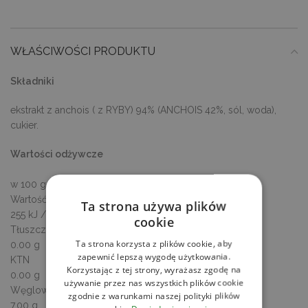
WŁAŚCIWOŚCI PRODUKTU
Składniki
ekstrakt z anchois ( z RYBY) 94% (ANCHOIS 42%, sól, woda),
cukier.
Wartości odżywcze
w 100 g / ml produktu
Wartość energetyczna
Ta strona używa plików
255 kJ / 60 kcal
cookie
Tłuszcz
Ta strona korzysta z plików cookie, aby
0.00 g
zapewnić lepszą wygodę użytkowania.
KTN
Korzystając z tej strony, wyrażasz zgodę na
0.00 g
używanie przez nas wszystkich plików cookie
Węglowodany
zgodnie z warunkami naszej polityki plików
7.00 g