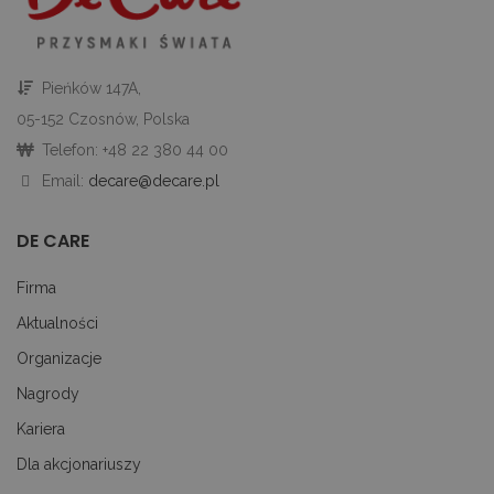
st
gd
Google Privacy Policy
u
go
śc
p
Pieńków 147A,
ni
sk
05-152 Czosnów, Polska
ni
p
Telefon: +48 22 380 44 00
Ko
ni
Email:
decare@decare.pl
nu
je
je
id
DE CARE
p
ko
An
Firma
CookieScriptConsent
1 miesiąc
Te
CookieScript
Aktualności
je
decare.pl
pr
Organizacje
Co
Sc
z
Nagrody
pr
do
Kariera
z
uż
Dla akcjonariuszy
pl
to