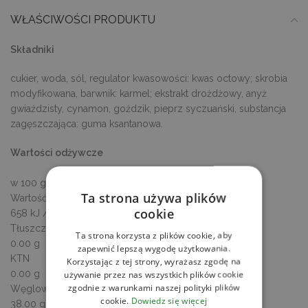
WŁAŚCIWOŚCI PRODUKTU
Składniki
cukier, woda, sól, regulator kwasowości: kwas octowy; skrobia
modyfikowana, barwnik: karmel; ekstrakt drożdżowy, anyż
gwiaździsty, cynamon, goździk, pieprz syczuański, substancja
zagęszczająca: guma ksantanowa.
Wartości odżywcze
w 100 g / ml produktu
Ta strona używa plików
Wartość energetyczna
cookie
658 kJ / 155 kcal
Tłuszcz
Ta strona korzysta z plików cookie, aby
0.00 g
zapewnić lepszą wygodę użytkowania.
KTN
Korzystając z tej strony, wyrażasz zgodę na
0.00 g
używanie przez nas wszystkich plików cookie
zgodnie z warunkami naszej polityki plików
Węglowodany
cookie.
Dowiedz się więcej
38.00 g