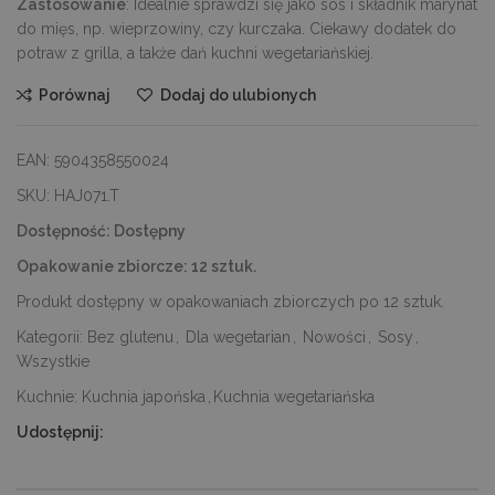
Zastosowanie
: Idealnie sprawdzi się jako sos i składnik marynat
do mięs, np. wieprzowiny, czy kurczaka. Ciekawy dodatek do
potraw z grilla, a także dań kuchni wegetariańskiej.
Porównaj
Dodaj do ulubionych
EAN:
5904358550024
SKU:
HAJ071.T
Dostępność:
Dostępny
Opakowanie zbiorcze:
12 sztuk.
Produkt dostępny w opakowaniach zbiorczych po 12 sztuk.
Kategorii:
Bez glutenu
,
Dla wegetarian
,
Nowości
,
Sosy
,
Wszystkie
Kuchnie:
Kuchnia japońska
,
Kuchnia wegetariańska
Udostępnij: