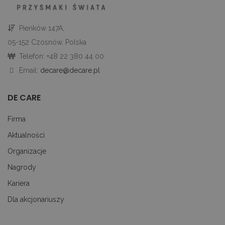
gd
Google Privacy Policy
u
go
śc
Pieńków 147A,
p
ni
05-152 Czosnów, Polska
sk
ni
Telefon: +48 22 380 44 00
p
Ko
Email:
decare@decare.pl
ni
nu
je
je
DE CARE
id
p
ko
Firma
An
Aktualności
CookieScriptConsent
1 miesiąc
Te
CookieScript
je
decare.pl
pr
Organizacje
Co
Sc
Nagrody
z
pr
Kariera
do
z
Dla akcjonariuszy
uż
pl
to
ab