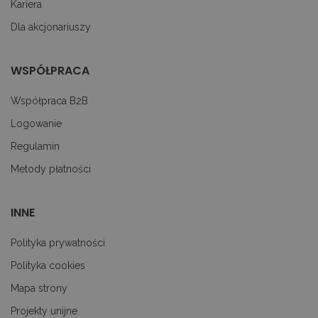
Kariera
pl
to
ab
Dla akcjonariuszy
co
Sc
dz
p
WSPÓŁPRACA
googtrans
decare.pl
1 miesiąc
Te
je
Współpraca B2B
p
pr
Logowanie
j
uż
do
Regulamin
tr
p
Metody płatności
ję
uż
za
le
INNE
do
uż
Polityka prywatności
Polityka cookies
Mapa strony
PROVIDER
OKRES
NAZWA
/
PROVIDER /
OPIS
NAZWA
PRZECHOWYWANIA
Projekty unijne
DOMENA
DOMENA
PRZ