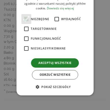
zgodnie z warunkami naszej polityki plików
206 kJ / 48 kcal
cookie.
Dowiedz się więcej
Tłuszcz
0.00 g
NIEZBĘDNE
WYDAJNOŚĆ
KTN
0.00 g
TARGETOWANIE
Węglowodany
7.30 g
FUNKCJONALNOŚĆ
w tym Cukry
2.20 g
NIESKLASYFIKOWANE
Białko
4.80 g
AKCEPTUJ WSZYSTKIE
Błonnik
0.00 g
Sól
ODRZUĆ WSZYSTKIE
16.60 g
KTN - kwasy tłuszczowe nasycone
POKAŻ SZCZEGÓŁY
*
Dzienna Referencyjna Wartość Spożycia
Niezbędne
Wydajność
Targetowanie