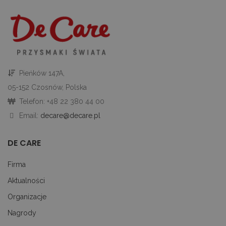
in
i 
st
gd
Google Privacy Policy
u
go
śc
p
ni
sk
Pieńków 147A,
ni
p
05-152 Czosnów, Polska
Ko
ni
Telefon: +48 22 380 44 00
nu
je
Email:
decare@decare.pl
je
id
p
ko
DE CARE
An
CookieScriptConsent
1 miesiąc
Te
CookieScript
Firma
je
decare.pl
pr
Co
Aktualności
Sc
z
Organizacje
pr
do
Nagrody
z
uż