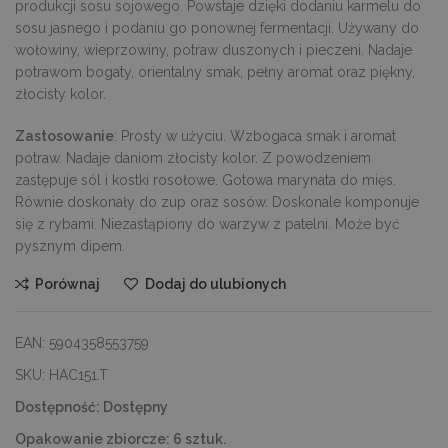
produkcji sosu sojowego. Powstaje dzięki dodaniu karmelu do
sosu jasnego i podaniu go ponownej fermentacji. Używany do
wołowiny, wieprzowiny, potraw duszonych i pieczeni. Nadaje
potrawom bogaty, orientalny smak, pełny aromat oraz piękny,
złocisty kolor.
Zastosowanie
: Prosty w użyciu. Wzbogaca smak i aromat
potraw. Nadaje daniom złocisty kolor. Z powodzeniem
zastępuje sól i kostki rosołowe. Gotowa marynata do mięs.
Równie doskonały do zup oraz sosów. Doskonale komponuje
się z rybami. Niezastąpiony do warzyw z patelni. Może być
pysznym dipem.
Porównaj
Dodaj do ulubionych
EAN:
5904358553759
SKU:
HAC151.T
Dostępność:
Dostępny
Opakowanie zbiorcze:
6 sztuk.