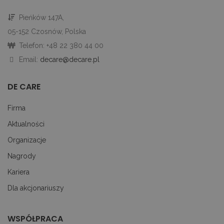
u
go
Pieńków 147A,
śc
p
05-152 Czosnów, Polska
ni
sk
Telefon: +48 22 380 44 00
ni
p
Email:
decare@decare.pl
Ko
ni
nu
je
DE CARE
je
id
p
Firma
ko
An
Aktualności
CookieScriptConsent
1 miesiąc
Te
CookieScript
je
decare.pl
Organizacje
pr
Co
Nagrody
Sc
z
Kariera
pr
do
z
Dla akcjonariuszy
uż
pl
to
ab
WSPÓŁPRACA
co