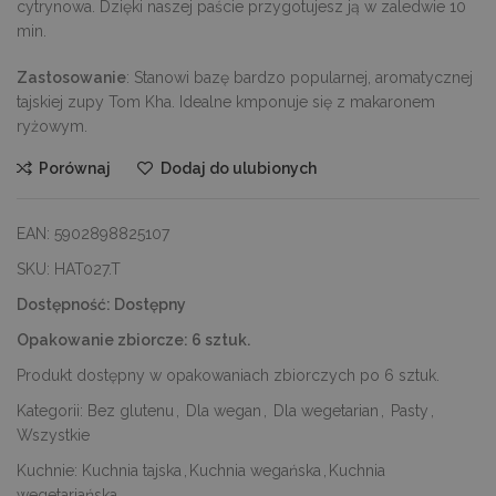
cytrynowa. Dzięki naszej paście przygotujesz ją w zaledwie 10
min.
Zastosowanie
: Stanowi bazę bardzo popularnej, aromatycznej
tajskiej zupy Tom Kha. Idealne kmponuje się z makaronem
ryżowym.
Porównaj
Dodaj do ulubionych
EAN:
5902898825107
SKU:
HAT027.T
Dostępność:
Dostępny
Opakowanie zbiorcze:
6 sztuk.
Produkt dostępny w opakowaniach zbiorczych po 6 sztuk.
Kategorii:
Bez glutenu
,
Dla wegan
,
Dla wegetarian
,
Pasty
,
Wszystkie
Kuchnie:
Kuchnia tajska
,
Kuchnia wegańska
,
Kuchnia
wegetariańska