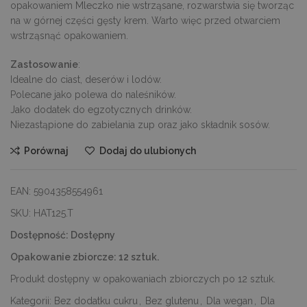
opakowaniem Mleczko nie wstrząsane, rozwarstwia się tworząc
na w górnej części gęsty krem. Warto więc przed otwarciem
wstrząsnąć opakowaniem.
Zastosowanie
:
Idealne do ciast, deserów i lodów.
Polecane jako polewa do naleśników.
Jako dodatek do egzotycznych drinków.
Niezastąpione do zabielania zup oraz jako składnik sosów.
Porównaj
Dodaj do ulubionych
EAN:
5904358554961
SKU:
HAT125.T
Dostępność:
Dostępny
Opakowanie zbiorcze:
12 sztuk.
Produkt dostępny w opakowaniach zbiorczych po 12 sztuk.
Kategorii:
Bez dodatku cukru
,
Bez glutenu
,
Dla wegan
,
Dla