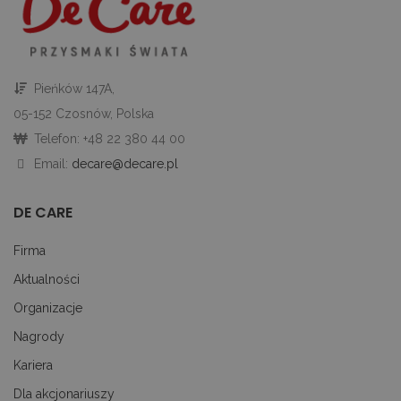
st
gd
Google Privacy Policy
u
go
śc
p
ni
Pieńków 147A,
sk
ni
05-152 Czosnów, Polska
p
Ko
Telefon: +48 22 380 44 00
ni
nu
Email:
decare@decare.pl
je
je
id
DE CARE
p
ko
An
Firma
CookieScriptConsent
1 miesiąc
Te
CookieScript
je
decare.pl
Aktualności
pr
Co
Organizacje
Sc
z
Nagrody
pr
do
z
Kariera
uż
pl
Dla akcjonariuszy
to