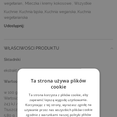
wegetarian
,
Mleczka i kremy kokosowe
,
Wszystkie
Kuchnie:
Kuchnia tajska
,
Kuchnia wegańska
,
Kuchnia
wegetariańska
Udostępnij:
WŁAŚCIWOŚCI PRODUKTU
Składniki
ekstrakt z kokosa 57 %, woda, stabilizator: guma guar.
Ta strona używa plików
Wartości odżywcze
cookie
w 100 g / ml produktu
Ta strona korzysta z plików cookie, aby
Wartość energetyczna
zapewnić lepszą wygodę użytkowania.
243 kJ / 59 kcal
Korzystając z tej strony, wyrażasz zgodę na
Tłuszcz
używanie przez nas wszystkich plików cookie
zgodnie z warunkami naszej polityki plików
5.80 g