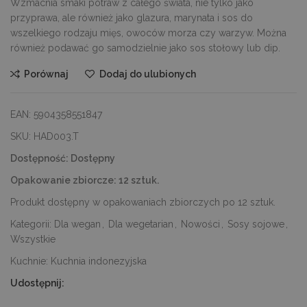
Wzmacnia smaki potraw z całego świata, nie tylko jako
przyprawa, ale również jako glazura, marynata i sos do
wszelkiego rodzaju mięs, owoców morza czy warzyw. Można
również podawać go samodzielnie jako sos stołowy lub dip.
Porównaj
Dodaj do ulubionych
EAN:
5904358551847
SKU:
HAD003.T
Dostępność:
Dostępny
Opakowanie zbiorcze:
12 sztuk.
Produkt dostępny w opakowaniach zbiorczych po 12 sztuk.
Kategorii:
Dla wegan
,
Dla wegetarian
,
Nowości
,
Sosy sojowe
,
Wszystkie
Kuchnie:
Kuchnia indonezyjska
Udostępnij: