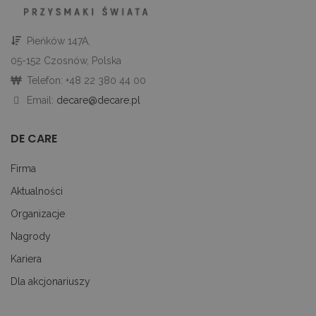
ko
An
CookieScriptConsent
1 miesiąc
Te
CookieScript
Pieńków 147A,
je
decare.pl
pr
05-152 Czosnów, Polska
Co
Sc
Telefon: +48 22 380 44 00
z
pr
Email:
decare@decare.pl
do
z
uż
pl
DE CARE
to
ab
co
Firma
Sc
dz
Aktualności
p
googtrans
decare.pl
1 miesiąc
Te
Organizacje
je
p
Nagrody
pr
j
Kariera
uż
do
Dla akcjonariuszy
tr
p
ję
uż