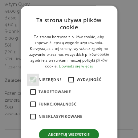
w tym Cukry
59.00 g
Białko
Ta strona używa plików
4.60 g
cookie
Błonnik
Ta strona korzysta z plików cookie, aby
0.00 g
zapewnić lepszą wygodę użytkowania.
Sól
Korzystając z tej strony, wyrażasz zgodę na
7.20 g
używanie przez nas wszystkich plików cookie
KTN – kwasy tłuszczowe nasycone
zgodnie z warunkami naszej polityki plików
*
cookie.
Dowiedz się więcej
Dzienna Referencyjna Wartość Spożycia
NIEZBĘDNE
WYDAJNOŚĆ
Zalecenia dla alergików
TARGETOWANIE
Pszenica
zawiera
FUNKCJONALNOŚĆ
Soja
zawiera
NIESKLASYFIKOWANE
AKCEPTUJ WSZYSTKIE