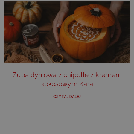
Zupa dyniowa z chipotle z kremem
kokosowym Kara
CZYTAJ DALEJ