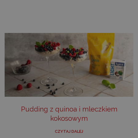
Pudding z quinoa i mleczkiem
kokosowym
CZYTAJ DALEJ