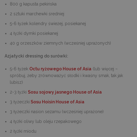
800 g kapusta pekińska
2 sztuki marchewki średniej
5-6 łyżek kolendry świeżej, posiekanej
4 łyżki dymki posiekanej
40 g orzeszków ziemnych (wcześniej uprażonych)
Azjatycki dressing do surówki:
5-6 łyżek
Octu ryżowego House of Asia
(lub więcej –
spróbuj, żeby zrównoważyć słodki i kwaśny smak, tak jak
lubisz)
2-3 łyżki
Sosu sojowy jasnego House of Asia
3 łyżeczki
Sosu Hoisin House of Asia
3 łyżeczki nasion sezamu (wcześniej uprażone)
4 łyżki oliwy lub oleju rzepakowego
2 łyżki miodu