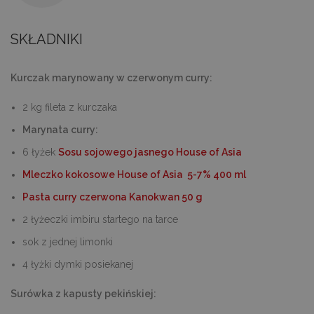
SKŁADNIKI
Kurczak marynowany w czerwonym curry:
2 kg fileta z kurczaka
Marynata curry:
6 łyżek
Sosu sojowego jasnego House of Asia
Mleczko kokosowe House of Asia 5-7% 400 ml
Pasta curry czerwona Kanokwan 50 g
2 łyżeczki imbiru startego na tarce
sok z jednej limonki
4 łyżki dymki posiekanej
Surówka z kapusty pekińskiej: