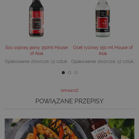
je
z
pr
u
do
ko
pl
na
in
_dc_gtm_UA-
.decare.pl
60 sekund
Te
Sos sojowy jasny 150ml House
Ocet ryżowy 150 ml House of
10621805-1
je
of Asia
Asia
wi
u
Opakowanie zbiorcze: 12 sztuk.
Opakowanie zbiorcze: 12 sztuk.
M
t
d
in
i 
st
gd
Google Privacy Policy
SPRAWDŹ
u
go
POWIĄZANE PRZEPISY
śc
p
ni
sk
ni
p
Ko
ni
nu