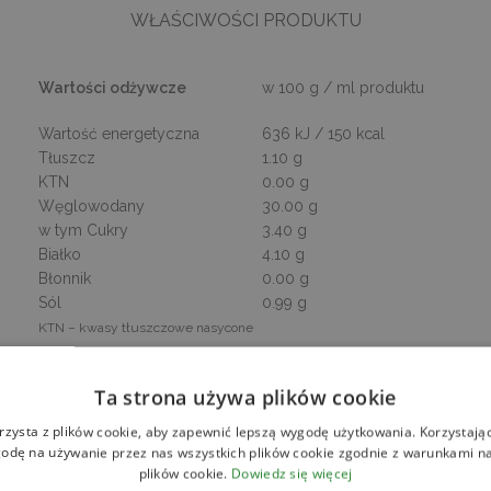
WŁAŚCIWOŚCI PRODUKTU
Wartości odżywcze
w 100 g / ml produktu
Wartość energetyczna
636 kJ / 150 kcal
Tłuszcz
1.10 g
KTN
0.00 g
Węglowodany
30.00 g
w tym Cukry
3.40 g
Białko
4.10 g
Błonnik
0.00 g
Sól
0.99 g
KTN – kwasy tłuszczowe nasycone
*
Dzienna Referencyjna Wartość Spożycia
:
Ta strona używa plików cookie
rzysta z plików cookie, aby zapewnić lepszą wygodę użytkowania. Korzystając 
odę na używanie przez nas wszystkich plików cookie zgodnie z warunkami nas
plików cookie.
Dowiedz się więcej