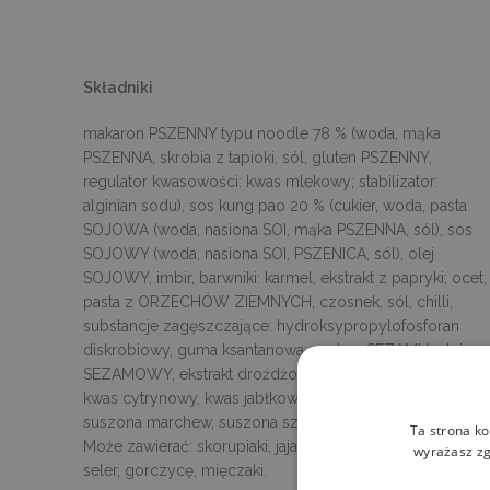
Składniki
makaron PSZENNY typu noodle 78 % (woda, mąka
PSZENNA, skrobia z tapioki, sól, gluten PSZENNY,
regulator kwasowości: kwas mlekowy; stabilizator:
alginian sodu), sos kung pao 20 % (cukier, woda, pasta
SOJOWA (woda, nasiona SOI, mąka PSZENNA, sól), sos
SOJOWY (woda, nasiona SOI, PSZENICA, sól), olej
SOJOWY, imbir, barwniki: karmel, ekstrakt z papryki; ocet,
pasta z ORZECHÓW ZIEMNYCH, czosnek, sól, chilli,
substancje zagęszczające: hydroksypropylofosforan
diskrobiowy, guma ksantanowa; pasta z SEZAMU, olej
SEZAMOWY, ekstrakt drożdżowy, regulatory kwasowości
kwas cytrynowy, kwas jabłkowy; imbir w proszku),
suszona marchew, suszona szalotka, nasiona SEZAMU.
Ta strona ko
Może zawierać: skorupiaki, jaja, ryby, mleko, orzechy,
wyrażasz zg
seler, gorczycę, mięczaki.