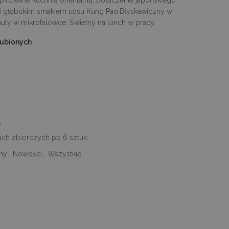
i głębokim smakiem sosu Kung Pao.Błyskawiczny w
uty w mikrofalówce. Świetny na lunch w pracy.
lubionych
.
ch zbiorczych po 6 sztuk.
ny
,
Nowości
,
Wszystkie