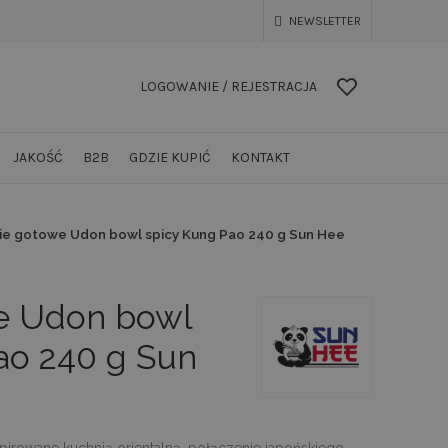
NEWSLETTER
LOGOWANIE / REJESTRACJA
JAKOŚĆ
B2B
GDZIE KUPIĆ
KONTAKT
ie gotowe Udon bowl spicy Kung Pao 240 g Sun Hee
e Udon bowl
ao 240 g Sun
spirowane kuchnią orientalną, połączenie japońskiego