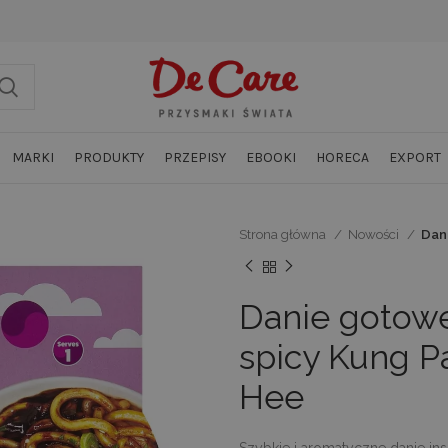
MARKI
PRODUKTY
PRZEPISY
EBOOKI
HORECA
EXPORT
Strona główna
Nowości
Dan
Danie gotow
spicy Kung P
Hee
Szybkie i aromatyczne danie in