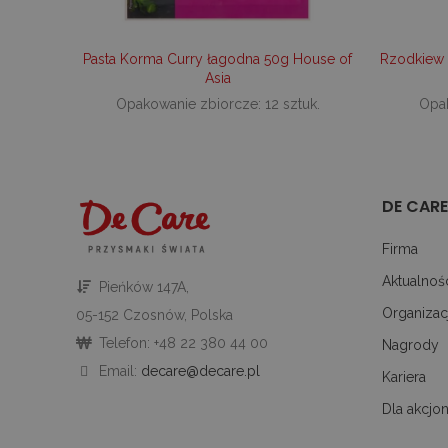
shop_per_page
sbjs_session
.deca
_fbp
Pasta Korma Curry łagodna 50g House of
Rzodkiew
sbjs_current
.deca
Asia
test_cookie
shop_view
Opakowanie zbiorcze: 12 sztuk.
Opak
_ttp
.tikt
DE CARE
sbjs_first
.deca
Firma
Aktualnoś
Pieńków 147A,
_ga_V01G6FCEWG
.deca
Organizac
05-152 Czosnów, Polska
sbjs_migrations
.deca
Telefon: +48 22 380 44 00
Nagrody
Email:
decare@decare.pl
Kariera
sbjs_first_add
.deca
Dla akcjon