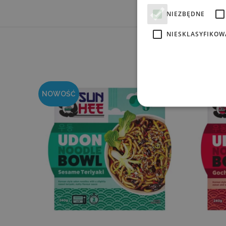
NIEZBĘDNE
NIESKLASYFIKOW
NOWOŚĆ
NOWOŚ
Ni
Niezbędne pliki cookie umoż
kontem. Bez niezbędnych pl
P
NAZWA
D
_tt_enable_cookie
.d
_dc_gtm_UA-
.d
10621805-1