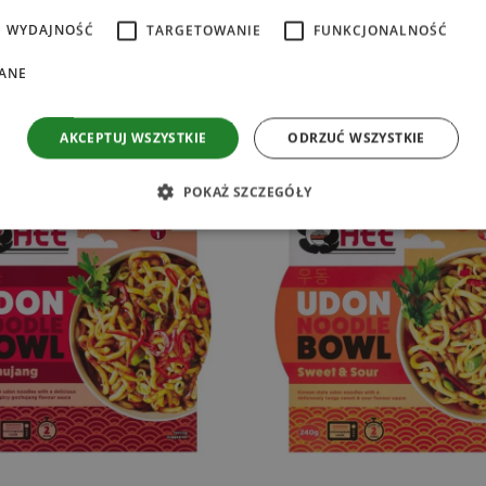
WYDAJNOŚĆ
TARGETOWANIE
FUNKCJONALNOŚĆ
ANE
MOŻE SPODOBA SIĘ RÓWNIEŻ…
AKCEPTUJ WSZYSTKIE
ODRZUĆ WSZYSTKIE
POKAŻ SZCZEGÓŁY
Ć
NOWOŚĆ
ezbędne
Wydajność
Targetowanie
Funkcjonalność
Niesklasyfikow
liwiają korzystanie z podstawowych funkcji strony internetowej, takich jak logowanie
ików cookie nie można prawidłowo korzystać ze strony internetowej.
ROVIDER /
OKRES
OPIS
OMENA
PRZECHOWYWANIA
ecare.pl
1 rok
Ten plik cookie jest używany do zapamiętywania 
dotyczących korzystania z plików cookie na stron
ecare.pl
60 sekund
Ten plik cookie jest powiązany z witrynami uży
Google do ładowania innych skryptów i kodu na s