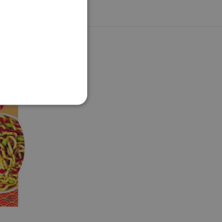
ane
 użytkownika i zarządzanie
preferencji użytkownika
ie internetowej.
wającymi Menedżera tagów
tronie. Tam, gdzie jest