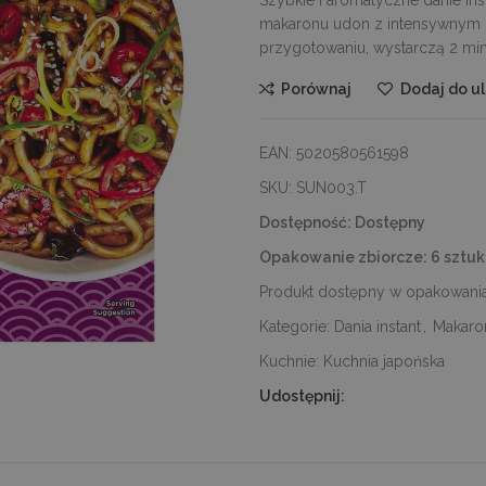
makaronu udon z intensywnym 
przygotowaniu, wystarczą 2 min
Porównaj
Dodaj do u
EAN:
5020580561598
SKU:
SUN003.T
Dostępność:
Dostępny
Opakowanie zbiorcze:
6 sztuk
Produkt dostępny w opakowania
Kategorie:
Dania instant
,
Makaro
Kuchnie:
Kuchnia japońska
Udostępnij: