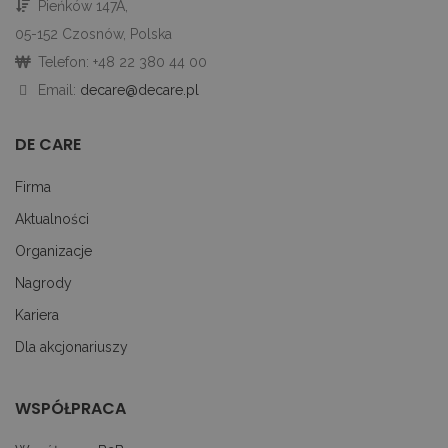
Pieńków 147A,
CookieScriptConsent
1 miesiąc
Te
CookieScript
je
decare.pl
05-152 Czosnów, Polska
pr
Co
Telefon: +48 22 380 44 00
Sc
z
Email:
decare@decare.pl
pr
do
z
uż
DE CARE
pl
to
ab
Firma
co
Sc
Aktualności
dz
p
Organizacje
googtrans
decare.pl
1 miesiąc
Te
je
Nagrody
p
pr
Kariera
j
uż
Dla akcjonariuszy
do
tr
p
ję
WSPÓŁPRACA
uż
za
le