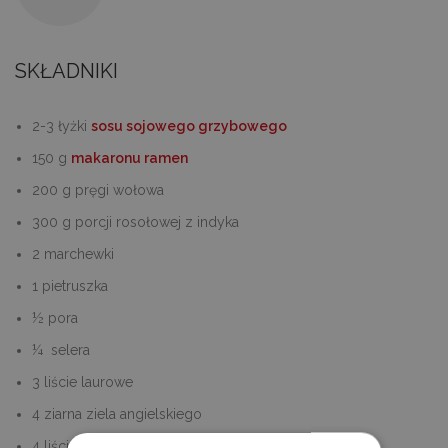
SKŁADNIKI
2-3 łyżki
sosu sojowego grzybowego
150 g
makaronu ramen
200 g pręgi wołowa
300 g porcji rosołowej z indyka
2 marchewki
1 pietruszka
½ pora
¼ selera
3 liście laurowe
4 ziarna ziela angielskiego
4 liście laurowe