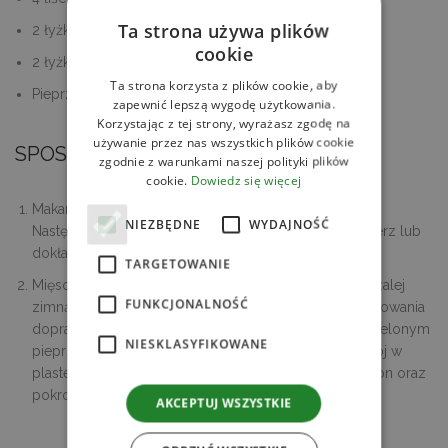
Ta strona używa plików
2 łyżki posiekanego szczypiorku
cookie
2 łyżki posiekanego koperku
Ta strona korzysta z plików cookie, aby
Pieprz czarny świeżo mielony do smaku
zapewnić lepszą wygodę użytkowania.
Korzystając z tej strony, wyrażasz zgodę na
używanie przez nas wszystkich plików cookie
SPOSÓB PRZYGOTOWANIA
zgodnie z warunkami naszej polityki plików
cookie.
Dowiedz się więcej
Makaron ugotuj według wskazówek na opakowaniu.
NIEZBĘDNE
WYDAJNOŚĆ
Następnie przelej go pod zimną wodą. Warzywa obierz lub
dokładnie umyj i przekrój na pół.
TARGETOWANIE
Mięso przełóż do garnka. Dodaj zioła oraz warzywa, zalej
FUNKCJONALNOŚĆ
zimną wodą i gotuj na średnim ogniu. Pod koniec gotowania
dopraw sosem sojowym grzybowym oraz świeżo mielonym
NIESKLASYFIKOWANE
pieprzem. Z garnka wyjmij marchew, pietruszkę pokrój w
plasterki i przełóż do misek. Dodaj ugotowany makaron oraz
pokrojone zioła. Zalej gorącym rosołem.
AKCEPTUJ WSZYSTKIE