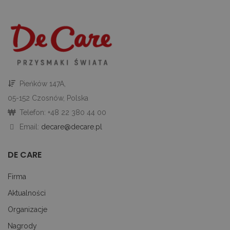
uż
pl
to
ab
co
Sc
dz
p
googtrans
decare.pl
1 miesiąc
Te
je
p
Pieńków 147A,
pr
j
05-152 Czosnów, Polska
uż
do
Telefon: +48 22 380 44 00
tr
p
Email:
decare@decare.pl
ję
uż
za
le
DE CARE
do
uż
Firma
Aktualności
Organizacje
PROVIDER
OKRES
NAZWA
/
PROVIDER /
OPIS
Nagrody
NAZWA
PRZECHOWYWANIA