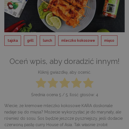
tajska
grill
lunch
mleczko kokosowe
mięso
Oceń wpis, aby doradzić innym!
Kliknij gwiazdkę, aby ocenić.
Średnia ocena
5
/ 5. Ilość głosów:
4
Wiecie, że kremowe mleczko kokosowe KARA doskonale
nadaje się do mięsa? Możecie wykorzystać je do marynaty, ale
również do sosu. Sos będzie jeszcze pyszniejszy, jeśli dodacie
czerwoną pastę curry House of Asia. Tak właśnie zrobił