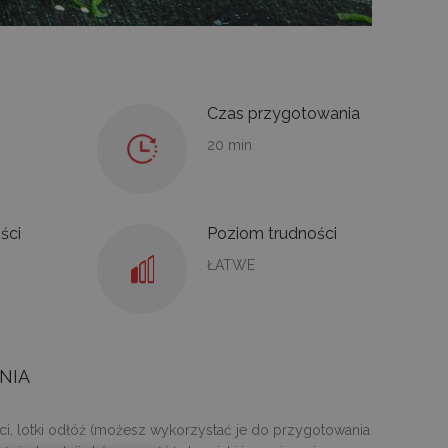
Czas przygotowania
20 min
ści
Poziom trudności
ŁATWE
NIA
ci, lotki odłóż (możesz wykorzystać je do przygotowania