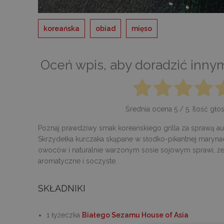
koreańska
obiad
mięso
Oceń wpis, aby doradzić inny
Średnia ocena
5
/ 5. Ilość gł
Poznaj prawdziwy smak koreańskiego grilla za sprawą au
Skrzydełka kurczaka skąpane w słodko-pikantnej marynac
owoców i naturalnie warzonym sosie sojowym sprawi, ż
aromatyczne i soczyste.
SKŁADNIKI
1 łyżeczka
Białego Sezamu House of Asia