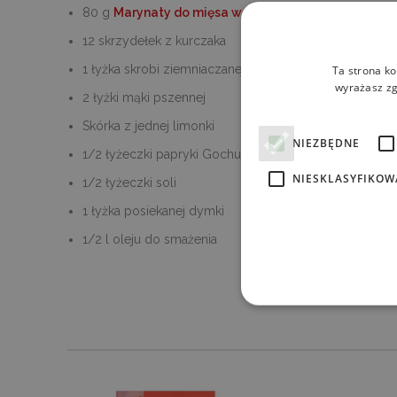
80 g
Marynaty do mięsa wołowego galbi BBQ O’Fo
12 skrzydełek z kurczaka
1 łyżka skrobi ziemniaczanej
Ta strona ko
wyrażasz zg
2 łyżki mąki pszennej
Skórka z jednej limonki
NIEZBĘDNE
1/2 łyżeczki papryki Gochugaru
NIESKLASYFIKOW
1/2 łyżeczki soli
1 łyżka posiekanej dymki
1/2 l oleju do smażenia
Ni
Niezbędne pliki cookie umoż
kontem. Bez niezbędnych pl