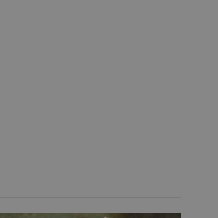
preferencji użytkownika
ie internetowej.
wającymi Menedżera tagów
tronie. Tam, gdzie jest
onieważ bez niego inne
wy to niepowtarzalny
 powiązanego konta Google
-Script.com do
ytkownika na pliki cookie.
t.com działał poprawnie.
 preferencji językowych
ym języku użytkownika,
OPIS
macji na temat bieżącej
 do przechowywania listy
 zawiera szczegóły takie
ów, zwiększając
Doubleclick i zawiera
kownika, aby pomóc w
rzeglądania, pozwalając
ik końcowy korzysta z