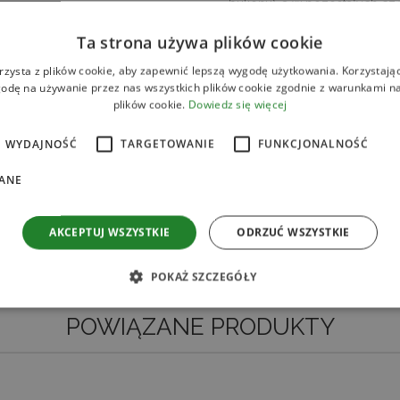
bulionu), a w pozostałych czę
od
marynaty galbi.
Ta strona używa plików cookie
Wymieszaj skrobię, mąkę, skó
rzysta z plików cookie, aby zapewnić lepszą wygodę użytkowania. Korzystając 
mieszance obtocz kurczaka.
odę na używanie przez nas wszystkich plików cookie zgodnie z warunkami nas
uzyskania jasno złotego kolo
plików cookie.
Dowiedz się więcej
powtórz do uzyskania złoto
Pozostały sos galbi podgrzej
WYDAJNOŚĆ
TARGETOWANIE
FUNKCJONALNOŚĆ
Gotowe danie posyp zieloną
ANE
AKCEPTUJ WSZYSTKIE
ODRZUĆ WSZYSTKIE
POKAŻ SZCZEGÓŁY
SPRAWDŹ
POWIĄZANE PRODUKTY
ezbędne
Wydajność
Targetowanie
Funkcjonalność
Niesklasyfikow
liwiają korzystanie z podstawowych funkcji strony internetowej, takich jak logowanie
ików cookie nie można prawidłowo korzystać ze strony internetowej.