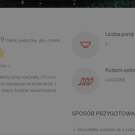
Liczba porcji
m!
Kliknij gwiazdkę, aby ocenić.
2
osów:
1
Poziom ostro
tentycznej marynaty O’Food.
ŁAGODNE
ie bazującej na przecierze z
e mięso będzie niesamowicie
SPOSÓB PRZYGOTOWA
Skrzydełka podziel na 3 częś