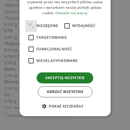
używanie przez nas wszystkich plików cookie
Wartość energetyczna
zgodnie z warunkami naszej polityki plików
102 kJ / 24 kcal
cookie.
Dowiedz się więcej
Tłuszcz
0.00 g
NIEZBĘDNE
WYDAJNOŚĆ
KTN
0.00 g
TARGETOWANIE
Węglowodany
FUNKCJONALNOŚĆ
6.00 g
w tym Cukry
NIESKLASYFIKOWANE
5.70 g
Białko
0.00 g
AKCEPTUJ WSZYSTKIE
Błonnik
0.00 g
ODRZUĆ WSZYSTKIE
Sól
0.05 g
POKAŻ SZCZEGÓŁY
KTN - kwasy tłuszczowe nasycone
*
Dzienna Referencyjna Wartość Spożycia
Niezbędne
Wydajność
Targetowanie