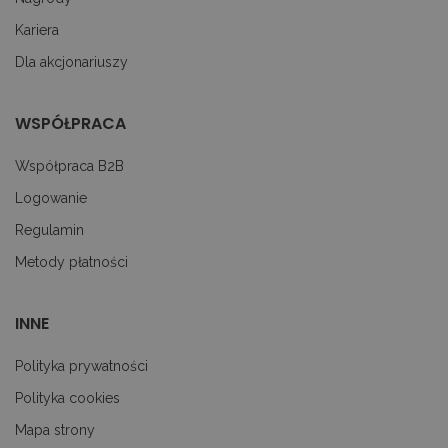
uż
pl
Kariera
to
ab
co
Dla akcjonariuszy
Sc
dz
p
WSPÓŁPRACA
googtrans
decare.pl
1 miesiąc
Te
je
p
Współpraca B2B
pr
j
Logowanie
uż
do
Regulamin
tr
p
ję
Metody płatności
uż
za
le
do
INNE
uż
Polityka prywatności
Polityka cookies
PROVIDER
OKRES
Mapa strony
NAZWA
/
PROVIDER /
OPIS
NAZWA
PRZECHOWYWANIA