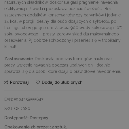
naturalnych składników, doskonale gasi pragnienie, nawadnia
efektywniej niż woda i pozostawia uczucie świeżości. Bez
sztucznych dodatków, konserwantów czy barwników i jedynie
24 kcal w porcji. Idealny dla osób dbających o sylwetkę, po
treningu lub w gorące dni. Zawiera 90% wody kokosowej i 10%
soku owocowego – prosty, zdrowy skład dla maksymalnego
orzeźwienia. Pij dobrze schłodzony i przenieś się w tropikalny
klimat!
Zastosowanie
: Doskonała podczas treningów, nauki oraz
pracy. Świetnie nawadnia podczas upalnych dni. Idealnie
sprawdzi się dla osób, które dbają o prawidłowe nawodnienie.
Porównaj
Dodaj do ulubionych
EAN:
5904358555647
SKU:
QFD080.T
Dostępność:
Dostępny
Opakowanie zbiorcze:
12 sztuk.