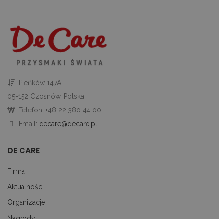
d
in
i 
st
gd
Google Privacy Policy
u
go
śc
p
ni
sk
ni
Pieńków 147A,
p
Ko
05-152 Czosnów, Polska
ni
nu
Telefon: +48 22 380 44 00
je
je
Email:
decare@decare.pl
id
p
ko
An
DE CARE
CookieScriptConsent
1 miesiąc
Te
CookieScript
je
decare.pl
Firma
pr
Co
Aktualności
Sc
z
pr
Organizacje
do
z
Nagrody