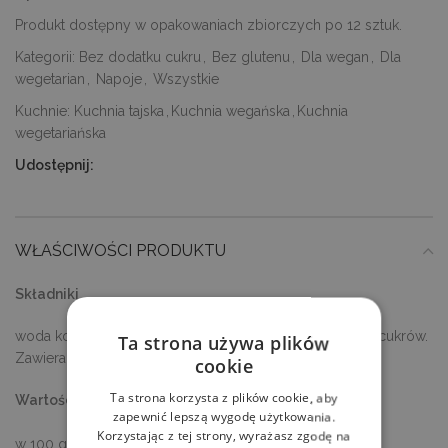
Produkt dostępny w opakowaniach zbiorczych po 12 sztuk.
Kategorii:
Bez dodatku cukru
,
Bez glutenu
,
Dla wegan
,
Dla
wegetarian
,
Napoje
,
Wszystkie
Kuchnie:
Kuchnia tajska
,
Kuchnia wegańska
,
Kuchnia
wegetariańska
Udostępnij:
WŁAŚCIWOŚCI PRODUKTU
Składniki
woda kokosowa 90 %, sok z granatu 10 %. Bez dodatku cukrów.
Ta strona używa plików
Zawiera naturalnie występujące cukry.
cookie
Ta strona korzysta z plików cookie, aby
Wartości odżywcze
zapewnić lepszą wygodę użytkowania.
Korzystając z tej strony, wyrażasz zgodę na
w 100 g / ml produktu