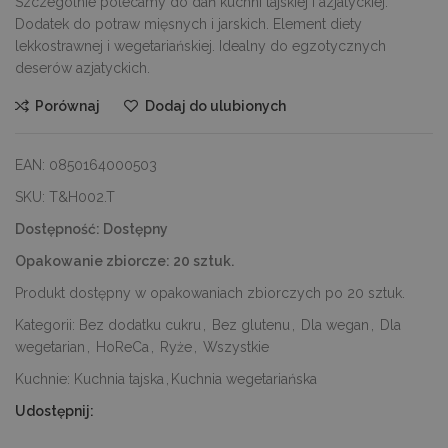
Szczególnie polecamy do dań kuchni tajskiej i azjatyckiej.
Dodatek do potraw mięsnych i jarskich. Element diety
lekkostrawnej i wegetariańskiej. Idealny do egzotycznych
deserów azjatyckich.
Porównaj
Dodaj do ulubionych
EAN:
0850164000503
SKU:
T&H002.T
Dostępność:
Dostępny
Opakowanie zbiorcze:
20 sztuk.
Produkt dostępny w opakowaniach zbiorczych po 20 sztuk.
Kategorii:
Bez dodatku cukru
,
Bez glutenu
,
Dla wegan
,
Dla
wegetarian
,
HoReCa
,
Ryże
,
Wszystkie
Kuchnie:
Kuchnia tajska
,
Kuchnia wegetariańska
Udostępnij: