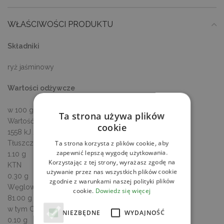
WŁAŚCIWOŚCI PRODUKTU
Składniki
ryż jaśminowy
Wartości odżywcze
w 100 g / ml produktu
Ta strona używa plików
Wartość energetyczna
cookie
1558 kJ / 367 kcal
Tłuszcz
Ta strona korzysta z plików cookie, aby
zapewnić lepszą wygodę użytkowania.
1.10 g
Korzystając z tej strony, wyrażasz zgodę na
KTN
używanie przez nas wszystkich plików cookie
0.30 g
zgodnie z warunkami naszej polityki plików
Węglowodany
cookie.
Dowiedz się więcej
81.00 g
w tym Cukry
NIEZBĘDNE
WYDAJNOŚĆ
0.10 g