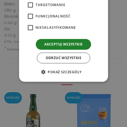
Białko
TARGETOWANIE
7.80 g
FUNKCJONALNOŚĆ
Błonnik
0.00 g
NIESKLASYFIKOWANE
Sól
0.01 g
KTN - kwasy tłuszczowe nasycone
AKCEPTUJ WSZYSTKIE
*
Dzienna Referencyjna Wartość Spożycia
ODRZUĆ WSZYSTKIE
POKAŻ SZCZEGÓŁY
PODOBNE PRODUKTY
Niezbędne
Wydajność
Targetowanie
NOWOŚĆ
NOWOŚĆ
Funkcjonalność
Niesklasyfikowane
Niezbędne pliki cookie umożliwiają korzystanie
z podstawowych funkcji strony internetowej,
takich jak logowanie użytkownika i zarządzanie
kontem. Bez niezbędnych plików cookie nie