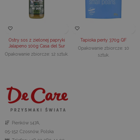
można prawidłowo korzystać ze strony
internetowej.
PROVIDER /
OKRES
NAZWA
O
DOMENA
PRZECHOWYWANIA
_tt_enable_cookie
.decare.pl
1 rok
Te
je
Ostry sos z zielonej papryki
Tapioka perły 370g QF
z
pr
Jalapeno 100g Casa del Sur
Opakowanie zbiorcze: 10
u
do
Opakowanie zbiorcze: 12 sztuk.
sztuk.
ko
pl
na
in
_dc_gtm_UA-
.decare.pl
60 sekund
Te
10621805-1
je
wi
u
M
t
d
in
i 
st
Pieńków 147A,
gd
Google Privacy Policy
u
05-152 Czosnów, Polska
go
śc