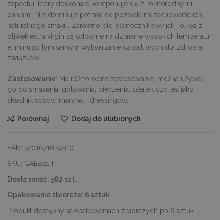
zapachu, który doskonale komponuje się z różnorodnymi
daniami. Nie dominuje potraw, co pozwala na zachowanie ich
naturalnego smaku. Zarówno olej słonecznikowy jak i oliwa z
oliwek extra virgin są odporne na działanie wysokich temperatur,
eliminując tym samym wytwarzanie szkodliwych dla zdrowia
związków.
Zastosowanie
: Ma różnorodne zastosowanie, można używać
go do smażenia, gotowania, pieczenia, sałatek czy też jako
składnik sosów, marynat i dressingów.
Porównaj
Dodaj do ulubionych
EAN:
5201671804910
SKU:
GAE021.T
Dostępność:
582 szt.
Opakowanie zbiorcze:
6 sztuk.
Produkt dostępny w opakowaniach zbiorczych po 6 sztuk.