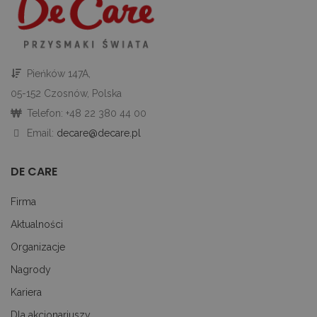
st
gd
Google Privacy Policy
u
go
śc
p
ni
Pieńków 147A,
sk
ni
05-152 Czosnów, Polska
p
Ko
Telefon: +48 22 380 44 00
ni
nu
Email:
decare@decare.pl
je
je
id
p
DE CARE
ko
An
Firma
CookieScriptConsent
1 miesiąc
Te
CookieScript
je
decare.pl
Aktualności
pr
Co
Organizacje
Sc
z
pr
Nagrody
do
z
Kariera
uż
pl
Dla akcjonariuszy