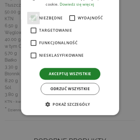
cookie.
Dowiedz się więcej
Tłuszcz
50.00 g
NIEZBĘDNE
WYDAJNOŚĆ
KTN
6.50 g
TARGETOWANIE
Węglowodany
40.00 g
FUNKCJONALNOŚĆ
w tym Cukry
5.70 g
NIESKLASYFIKOWANE
Białko
3.30 g
AKCEPTUJ WSZYSTKIE
Błonnik
8.20 g
Sól
ODRZUĆ WSZYSTKIE
3.80 g
KTN - kwasy tłuszczowe nasycone
POKAŻ SZCZEGÓŁY
*
Dzienna Referencyjna Wartość Spożycia
Niezbędne
Wydajność
Targetowanie
Funkcjonalność
Niesklasyfikowane