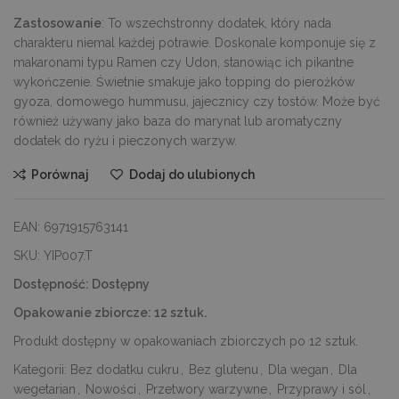
Zastosowanie
: To wszechstronny dodatek, który nada
charakteru niemal każdej potrawie. Doskonale komponuje się z
makaronami typu Ramen czy Udon, stanowiąc ich pikantne
wykończenie. Świetnie smakuje jako topping do pierożków
gyoza, domowego hummusu, jajecznicy czy tostów. Może być
również używany jako baza do marynat lub aromatyczny
dodatek do ryżu i pieczonych warzyw.
Porównaj
Dodaj do ulubionych
EAN:
6971915763141
SKU:
YIP007.T
Dostępność:
Dostępny
Opakowanie zbiorcze:
12 sztuk.
Produkt dostępny w opakowaniach zbiorczych po 12 sztuk.
Kategorii:
Bez dodatku cukru
,
Bez glutenu
,
Dla wegan
,
Dla
wegetarian
,
Nowości
,
Przetwory warzywne
,
Przyprawy i sól
,