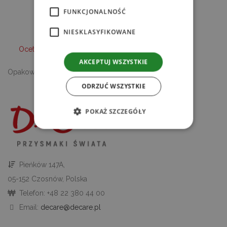
FUNKCJONALNOŚĆ
NIESKLASYFIKOWANE
Ocet ryżowy 700ml Thai
Hertiage
AKCEPTUJ WSZYSTKIE
Opakowanie zbiorcze: 12 sztuk.
ODRZUĆ WSZYSTKIE
POKAŻ SZCZEGÓŁY
Niezbędne
Wydajność
Targetowanie
Funkcjonalność
Niesklasyfikowane
Pieńków 147A,
05-152 Czosnów, Polska
Niezbędne pliki cookie umożliwiają korzystanie
z podstawowych funkcji strony internetowej,
Telefon: +48 22 380 44 00
takich jak logowanie użytkownika i zarządzanie
kontem. Bez niezbędnych plików cookie nie
Email:
decare@decare.pl
można prawidłowo korzystać ze strony
internetowej.