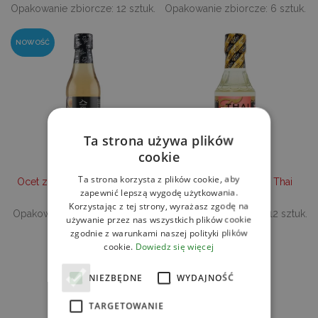
Opakowanie zbiorcze: 12 sztuk.
Opakowanie zbiorcze: 6 sztuk.
NOWOŚĆ
Ta strona używa plików
cookie
Ta strona korzysta z plików cookie, aby
Ocet z yuzu 250ml House of
Ocet ryżowy 200ml Thai
zapewnić lepszą wygodę użytkowania.
Asia
Hertiage
Korzystając z tej strony, wyrażasz zgodę na
Opakowanie zbiorcze: 6 sztuk.
Opakowanie zbiorcze: 12 sztuk.
używanie przez nas wszystkich plików cookie
zgodnie z warunkami naszej polityki plików
cookie.
Dowiedz się więcej
NIEZBĘDNE
WYDAJNOŚĆ
TARGETOWANIE