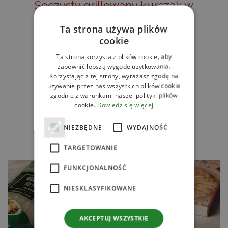
Soczysty grillowany kurczak w
miodowej marynacie
Ta strona używa plików
cookie
CZYTAJ DALEJ
Ta strona korzysta z plików cookie, aby
zapewnić lepszą wygodę użytkowania.
Korzystając z tej strony, wyrażasz zgodę na
używanie przez nas wszystkich plików cookie
zgodnie z warunkami naszej polityki plików
cookie.
Dowiedz się więcej
NIEZBĘDNE
WYDAJNOŚĆ
TARGETOWANIE
FUNKCJONALNOŚĆ
NIESKLASYFIKOWANE
AKCEPTUJ WSZYSTKIE