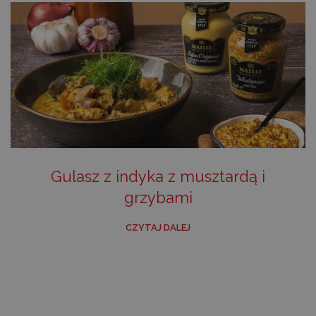
Gulasz z indyka z musztardą i
grzybami
CZYTAJ DALEJ