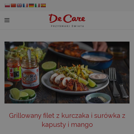
Grillowany filet z kurczaka i surówka z
kapusty i mango