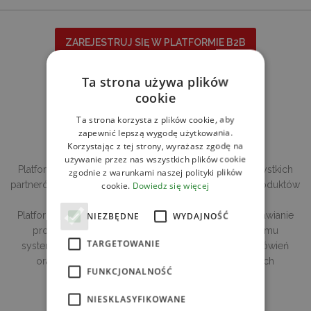
ZAREJESTRUJ SIĘ W PLATFORMIE B2B
Ta strona używa plików
DO KOGO SKIEROWANA JEST
cookie
PLATFORMA?
Ta strona korzysta z plików cookie, aby
zapewnić lepszą wygodę użytkowania.
Jakie daje możłiwości?
Korzystając z tej strony, wyrażasz zgodę na
używanie przez nas wszystkich plików cookie
Platforma B2B De Care to idealne rozwiązanie dla wszystkich
zgodnie z warunkami naszej polityki plików
partnerów biznesowych zainteresowanych zakupem produktów
cookie.
Dowiedz się więcej
z oferty decare.pl.
Platforma umożliwia wygodne, sprawne i szybkie zamawianie
NIEZBĘDNE
WYDAJNOŚĆ
produktów o dowolnej porze. Dzięki rozbudowanemu
TARGETOWANIE
systemowi, masz pełen wgląd w historię swoich zamówień
oraz zapamiętane preferencje dotyczące wybranych
FUNKCJONALNOŚĆ
produktów.
NIESKLASYFIKOWANE
Dołącz do grona naszych Klientów.