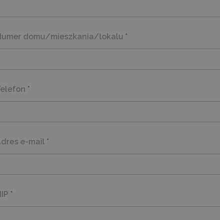
Numer domu/mieszkania/lokalu
*
Telefon
*
dres e-mail
*
NIP
*