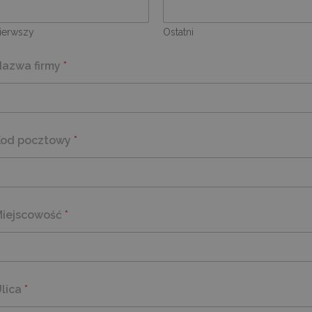
ierwszy
Ostatni
Nazwa firmy
*
Kod pocztowy
*
d
Miejscowość
*
lica
*