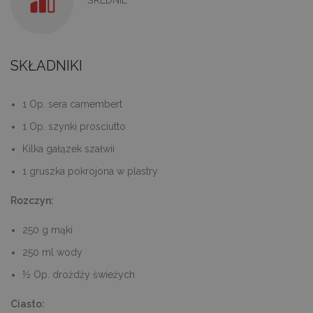
SKŁADNIKI
1 Op. sera camembert
1 Op. szynki prosciutto
Kilka gałązek szałwii
1 gruszka pokrojona w plastry
Rozczyn:
250 g mąki
250 ml wody
½ Op. drożdży świeżych
Ciasto: