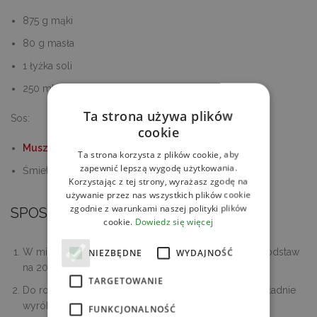
875 g mąki
80 g masła
1 łyżka soli
250 ml wody
Ta strona używa plików
Sos:
cookie
Musztarda Dijon
Ta strona korzysta z plików cookie, aby
zapewnić lepszą wygodę użytkowania.
Śmietana lub jogurt naturalny
Korzystając z tej strony, wyrażasz zgodę na
używanie przez nas wszystkich plików cookie
zgodnie z warunkami naszej polityki plików
SPOSÓB PRZYGOTOWANIA
cookie.
Dowiedz się więcej
W misce wymieszaj wszystkie składniki na rozczyn i odstaw
NIEZBĘDNE
WYDAJNOŚĆ
na 20 minut.
TARGETOWANIE
Do rozczynu dodaj mąkę, masło, sól oraz wodę. Dokładnie
wyrób ciasto i odstaw na 30 minut. W międzyczasie,
FUNKCJONALNOŚĆ