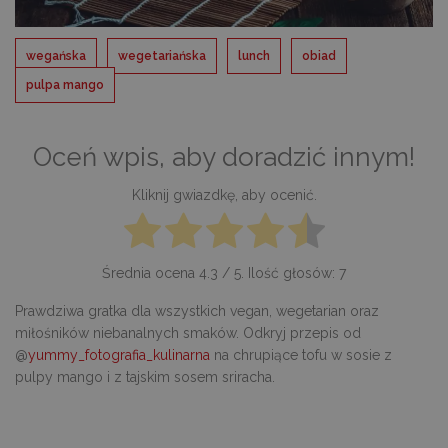
wegańska
wegetariańska
lunch
obiad
pulpa mango
Oceń wpis, aby doradzić innym!
Kliknij gwiazdkę, aby ocenić.
Średnia ocena
4.3
/ 5. Ilość głosów:
7
Prawdziwa gratka dla wszystkich vegan, wegetarian oraz
miłośników niebanalnych smaków. Odkryj przepis od
@
yummy_fotografia_kulinarna
na chrupiące tofu w sosie z
pulpy mango i z tajskim sosem sriracha.