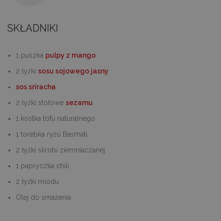
SKŁADNIKI
1 puszka
pulpy z mango
2 łyżki
sosu sojowego jasny
sos sriracha
2 łyżki stołowe
sezamu
1 kostka tofu naturalnego
1 torebka ryżu Basmati
2 łyżki skrobi ziemniaczanej
1 papryczka chili
2 łyżki miodu
Olej do smażenia