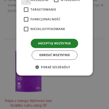
sosem z mango lub zjeść oddzielnie maczając i tofu, i ryż w
TARGETOWANIE
pysznym sosie.
FUNKCJONALNOŚĆ
SPRAWDŹ
NIESKLASYFIKOWANE
POWIĄZANE PRODUKTY
AKCEPTUJ WSZYSTKIE
ODRZUĆ WSZYSTKIE
POKAŻ SZCZEGÓŁY
Niezbędne
Wydajność
Targetowanie
Funkcjonalność
Niesklasyfikowane
Pulpa z mango Alphonso bez
Niezbędne pliki cookie umożliwiają korzystanie
z podstawowych funkcji strony internetowej,
dodatku cukru 450g QF