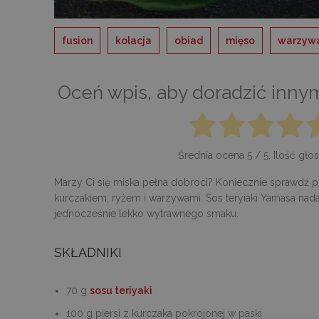
fusion
kolacja
obiad
mięso
warzyw
Oceń wpis, aby doradzić inny
Średnia ocena
5
/ 5. Ilość gł
Marzy Ci się miska pełna dobroci? Koniecznie sprawdź pr
kurczakiem, ryżem i warzywami. Sos teryiaki Yamasa nada
jednocześnie lekko wytrawnego smaku.
SKŁADNIKI
70 g
sosu teriyaki
100 g piersi z kurczaka pokrojonej w paski