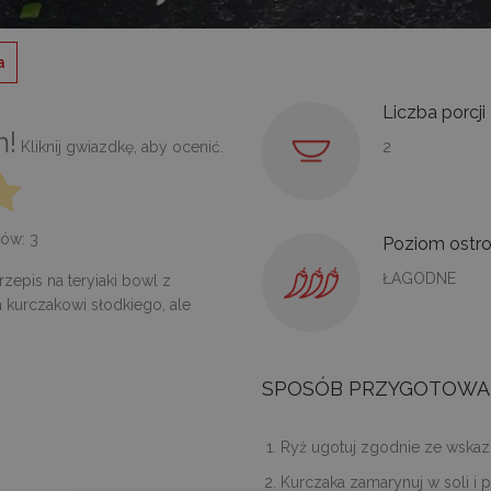
a
Liczba porcji
m!
Kliknij gwiazdkę, aby ocenić.
2
osów:
3
Poziom ostro
ŁAGODNE
zepis na teryiaki bowl z
 kurczakowi słodkiego, ale
SPOSÓB PRZYGOTOWA
Ryż ugotuj zgodnie ze wska
Kurczaka zamarynuj w soli i p