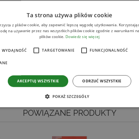
całość smaż 2 minuty, pod ko
Ta strona używa plików cookie
Brokuły gotuj przez 3-4 min 
Do miski przełóż ugotowany 
rzysta z plików cookie, aby zapewnić lepszą wygodę użytkowania. Korzystając 
odę na używanie przez nas wszystkich plików cookie zgodnie z warunkami nas
Całość posyp sezamem i kole
plików cookie.
Dowiedz się więcej
WYDAJNOŚĆ
TARGETOWANIE
FUNKCJONALNOŚĆ
ANE
AKCEPTUJ WSZYSTKIE
ODRZUĆ WSZYSTKIE
POKAŻ SZCZEGÓŁY
SPRAWDŹ
POWIĄZANE PRODUKTY
ezbędne
Wydajność
Targetowanie
Funkcjonalność
Niesklasyfikow
liwiają korzystanie z podstawowych funkcji strony internetowej, takich jak logowanie
ików cookie nie można prawidłowo korzystać ze strony internetowej.