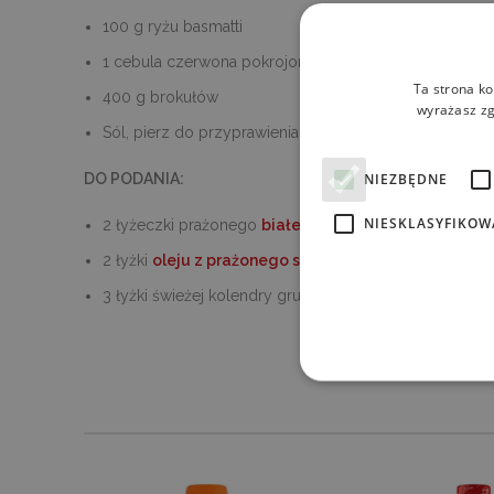
100 g ryżu basmatti
1 cebula czerwona pokrojona w pióra
Ta strona ko
400 g brokułów
wyrażasz zg
Sól, pierz do przyprawienia kurczaka
NIEZBĘDNE
DO PODANIA:
NIESKLASYFIKOW
2 łyżeczki prażonego
białego sezamu
2 łyżki
oleju z prażonego sezamu
3 łyżki świeżej kolendry grubo posiekanej
Ni
Niezbędne pliki cookie umoż
kontem. Bez niezbędnych pl