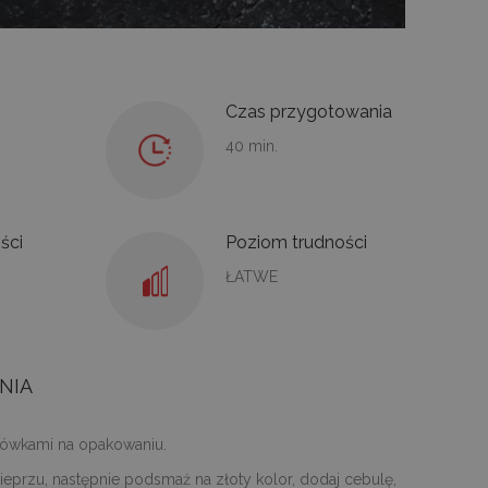
Czas przygotowania
40 min.
ści
Poziom trudności
ŁATWE
NIA
zówkami na opakowaniu.
ieprzu, następnie podsmaż na złoty kolor, dodaj cebulę,