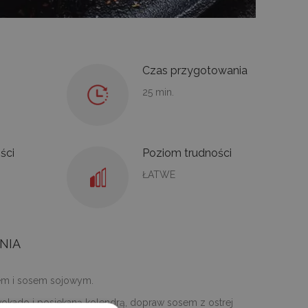
Czas przygotowania
25 min.
ści
Poziom trudności
ŁATWE
NIA
zem i sosem sojowym.
wokado i posiekaną kolendrą, dopraw sosem z ostrej