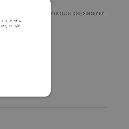
świeżą sałatką, sosem sojowym a całość posyp sezamem i
z tej strony,
zej polityki
ane
 użytkownika i zarządzanie