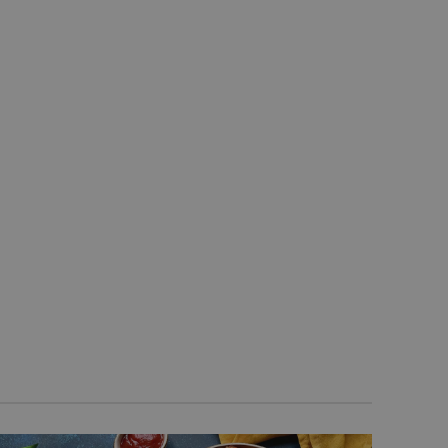
preferencji użytkownika
ie internetowej.
wającymi Menedżera tagów
tronie. Tam, gdzie jest
onieważ bez niego inne
wy to niepowtarzalny
 powiązanego konta Google
-Script.com do
ytkownika na pliki cookie.
t.com działał poprawnie.
 preferencji językowych
ym języku użytkownika,
OPIS
macji na temat bieżącej
 do przechowywania listy
 zawiera szczegóły takie
ów, zwiększając
Doubleclick i zawiera
kownika, aby pomóc w
rzeglądania, pozwalając
ik końcowy korzysta z
wych.
 do produktów, które