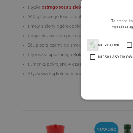
1 łyżka
ostrego sosu z zielonej papryki jalapeno
200 g świeżego łososia pokrojonego w drobną kostk
Ta strona ko
1 mały zielony ogórek pokrojony w kostkę
wyrażasz zg
1 dojrzałe awokado pokrojone w kostkę
NIEZBĘDNE
Sól, pieprz czarny do smaku
1 łyżeczka uprażonego Białego sezamu
NIESKLASYFIKOW
1 limonka pokrojona w cząstki
2 łyżki świeżej kolendry drobno posiekanej
Ni
Niezbędne pliki cookie umoż
kontem. Bez niezbędnych pl
NOWOŚĆ