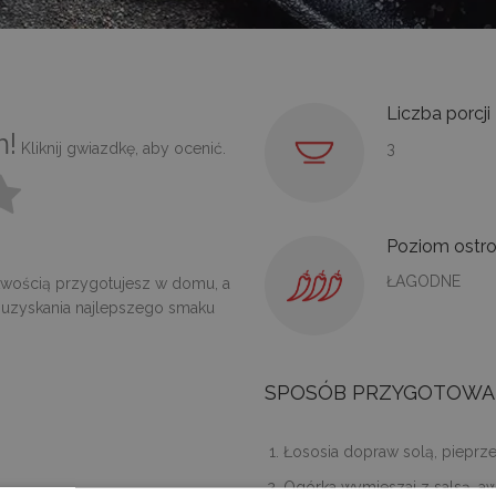
Liczba porcji
m!
Kliknij gwiazdkę, aby ocenić.
3
Poziom ostro
ŁAGODNE
łatwością przygotujesz w domu, a
 uzyskania najlepszego smaku
SPOSÓB PRZYGOTOWA
Łososia dopraw solą, piepr
Ogórka wymieszaj z salsą, a