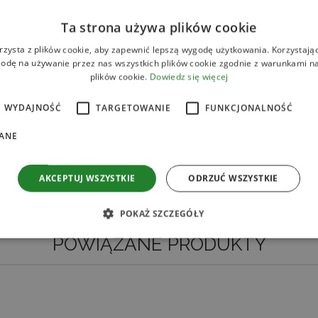
papryki jalapeno.
Ta strona używa plików cookie
Tatar z łososia podawaj ze 
ę
skrop sokiem z limonki.
rzysta z plików cookie, aby zapewnić lepszą wygodę użytkowania. Korzystając 
odę na używanie przez nas wszystkich plików cookie zgodnie z warunkami nas
plików cookie.
Dowiedz się więcej
WYDAJNOŚĆ
TARGETOWANIE
FUNKCJONALNOŚĆ
ANE
AKCEPTUJ WSZYSTKIE
ODRZUĆ WSZYSTKIE
POKAŻ SZCZEGÓŁY
SPRAWDŹ
POWIĄZANE PRODUKTY
ezbędne
Wydajność
Targetowanie
Funkcjonalność
Niesklasyfikow
liwiają korzystanie z podstawowych funkcji strony internetowej, takich jak logowanie
ików cookie nie można prawidłowo korzystać ze strony internetowej.