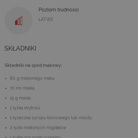
Poziom trudności
ŁATWE
SKŁADNIKI
Składniki na spód makowy:
80 g mielonego maku
70 ml mleka
15 g masła
1 łyżka erytrolu
1 łyżeczka syropu klonowego lub miodu
2 łyżki mielonych migdałów
1 łyżka suszonej żurawiny