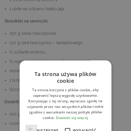
1 ubite na sztywno białko jaja
Składniki na serniczki:
250 g serka mascarpone
130 g sera twarogowo – kanapkowego
½ szklanki erytrolu
¾ opakowania budyniu waniliowego
skórka otarta z cytryny
Ta strona używa plików
cookie
1 łyżka soku z cytryny
Szczypta soli
Ta strona korzysta z plików cookie, aby
zapewnić lepszą wygodę użytkowania.
Korzystając z tej strony, wyrażasz zgodę na
Dodatkowo:
używanie przez nas wszystkich plików cookie
zgodnie z warunkami naszej polityki plików
100 g
konfitury z pomarańczy Darbo
cookie.
Dowiedz się więcej
rozmaryn i świeża żurawina do ozdoby
NIEZBĘDNE
WYDAJNOŚĆ