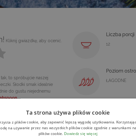
Liczba porcji
m!
Kliknij gwiazdkę, aby ocenić.
12
Poziom ostro
tak, to spróbujcie naszej
ŁAGODNE
zeczki. Słodki smak idealnie
dnie do gustu niejednemu
ehspoon
.
Ta strona używa plików cookie
SPOSÓB PRZYGOTOWA
rzysta z plików cookie, aby zapewnić lepszą wygodę użytkowania. Korzystając 
odę na używanie przez nas wszystkich plików cookie zgodnie z warunkami nas
Białka ubij z odrobiną soli na
plików cookie.
Dowiedz się więcej