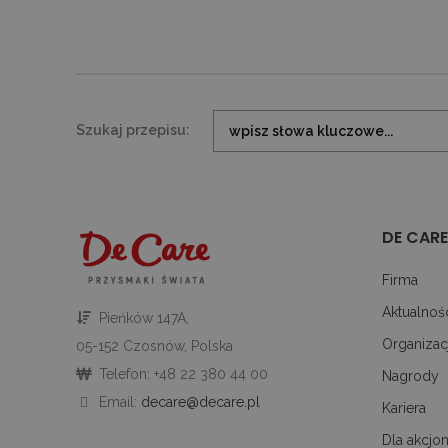
shop_per_page
sbjs_session
.deca
_fbp
sbjs_current
.deca
test_cookie
shop_view
Szukaj przepisu:
_ttp
.tikt
sbjs_first
.deca
DE CARE
Firma
_ga_V01G6FCEWG
.deca
Aktualnoś
Pieńków 147A,
sbjs_migrations
.deca
Organizac
05-152 Czosnów, Polska
Telefon: +48 22 380 44 00
Nagrody
sbjs_first_add
.deca
Email:
decare@decare.pl
Kariera
Dla akcjon