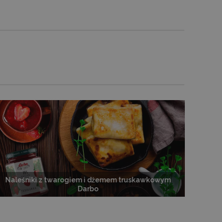
onieważ bez niego inne
wy to niepowtarzalny
 powiązanego konta Google
-Script.com do
ytkownika na pliki cookie.
t.com działał poprawnie.
 preferencji językowych
ym języku użytkownika,
OPIS
macji na temat bieżącej
 do przechowywania listy
 zawiera szczegóły takie
ów, zwiększając
Doubleclick i zawiera
kownika, aby pomóc w
rzeglądania, pozwalając
ik końcowy korzysta z
wych.
 do produktów, które
my, które użytkownik
m tej witryny.
yficznych danych
Naleśniki z twarogiem i dżemem truskawkowym
kuteczności kampanii
 do zapamiętania
Doubleclick i zawiera
Darbo
a na stronie internetowej.
liczby produktów
ik końcowy korzysta z
i sklepu na stronie
my, które użytkownik
oświadczenie przeglądania,
Przechowuje i aktualizuje
m tej witryny.
du użytkownika spójne
do liczenia i śledzenia
cs i służy do ograniczania