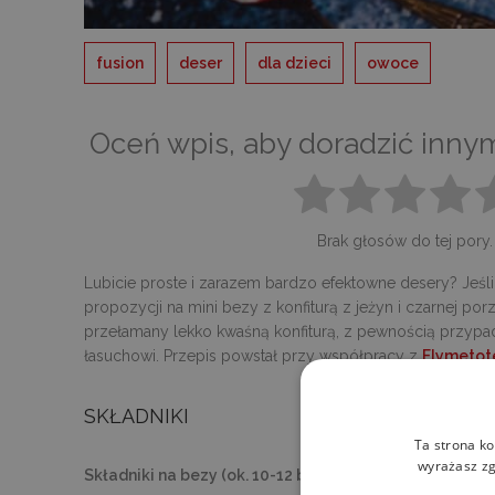
fusion
deser
dla dzieci
owoce
Oceń wpis, aby doradzić inny
Brak głosów do tej pory.
Lubicie proste i zarazem bardzo efektowne desery? Jeśli 
propozycji na mini bezy z konfiturą z jeżyn i czarnej por
przełamany lekko kwaśną konfiturą, z pewnością przypa
łasuchowi. Przepis powstał przy współpracy z
Flymetot
SKŁADNIKI
Ta strona ko
wyrażasz zg
Składniki na bezy (ok. 10-12 bez):