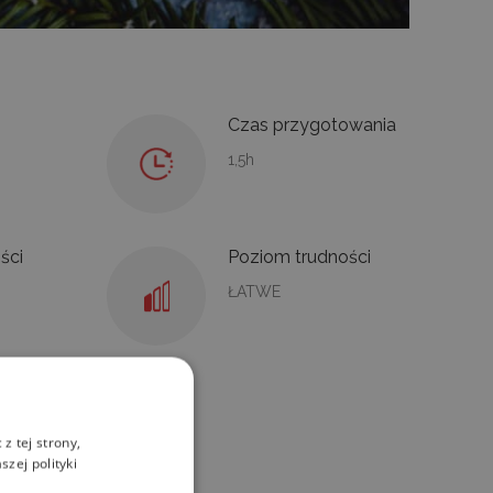
Czas przygotowania
1,5h
ści
Poziom trudności
ŁATWE
NIA
z tej strony,
zej polityki
 sztywną pianę.