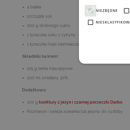
4 białka
NIEZBĘDNE
szczypta soli
NIESKLASYFIKOW
200 g drobnego cukru
1 łyżeczka soku z cytryny
1 łyżeczka mąki ziemniaczanej
Składniki na krem:
125 g serka mascarpone
Ni
200 ml śmietany 30%
Niezbędne pliki cookie umoż
Dodatkowo:
kontem. Bez niezbędnych pl
P
NAZWA
100 g
konfitury z jeżyn i czarnej porzeczki Darbo
D
Rozmaryn i świeża żurawina lub jeżyny do ozdoby
_tt_enable_cookie
.d
_dc_gtm_UA-
.d
10621805-1