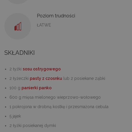
Poziom trudności
ŁATWE
SKŁADNIKI
2 łyżki
sosu ostrygowego
2 łyżeczki
pasty z czosnku
lub 2 posiekane ząbki
100 g
panierki panko
600 g mięsa mielonego wieprzowo-wołowego
1 pokrojona w drobną kostkę i przesmażona cebula
5 jajek
2 łyżki posiekanej dymki