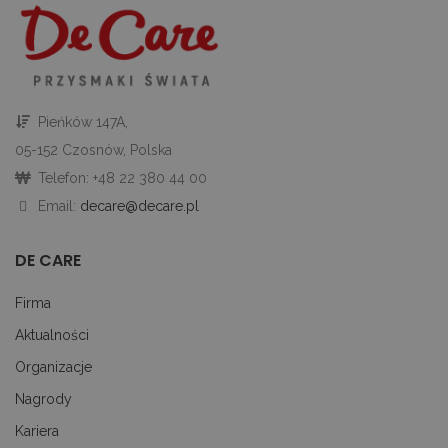
to
ab
co
Sc
dz
p
googtrans
decare.pl
1 miesiąc
Te
je
Pieńków 147A,
p
pr
05-152 Czosnów, Polska
j
uż
Telefon: +48 22 380 44 00
do
tr
Email:
decare@decare.pl
p
ję
uż
za
DE CARE
le
do
uż
Firma
Aktualności
Organizacje
PROVIDER
OKRES
Nagrody
NAZWA
/
PROVIDER /
OPIS
NAZWA
PRZECHOWYWANIA
DOMENA
DOMENA
PRZ
Kariera
PROVIDER
OKRES
NAZWA
OPIS